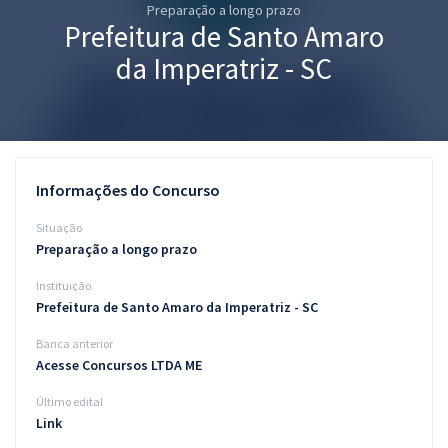
Preparação a longo prazo
Pós
Prefeitura de Santo Amaro
Graduação
da Imperatriz - SC
OAB
Mentorias
Informações do Concurso
Questões grátis
Situação
Conteúdo gratuito
Preparação a longo prazo
Instituição
Blog
Prefeitura de Santo Amaro da Imperatriz - SC
Aprovados
Banca anterior
Acesse Concursos LTDA ME
Atendimento
Último edital
Link