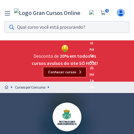
0
Assinatura Ilimitada 11
Acesso a todos os cursos. Teste grátis por 7 dias!
Assinatura OAB Até Passar
Acesso ilimitado a toda preparação para o Exame da
Desconto de
20% em todos os
Ordem, até você passar!
cursos avulsos do site SÓ HOJE!
Conhecer cursos
Residências Multiprofissionais
Preparação completa e intensiva para as principais
Cursos por Concurso
residências em saúde do Brasil
Concursos
Assinatura Ilimitada
Cursos 20% OFF