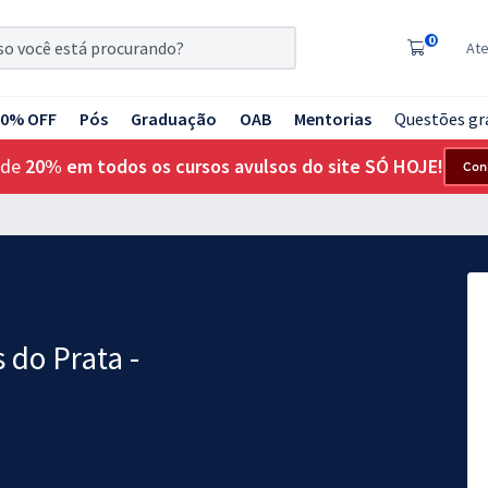
0
At
20% OFF
Pós
Graduação
OAB
Mentorias
Questões gr
 de
20% em todos os cursos avulsos do site SÓ HOJE!
Con
 do Prata -