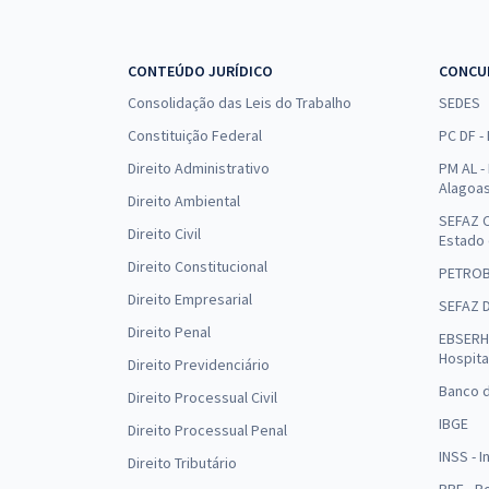
CONTEÚDO JURÍDICO
CONCU
Consolidação das Leis do Trabalho
SEDES
Constituição Federal
PC DF -
Direito Administrativo
PM AL - 
Alagoa
Direito Ambiental
SEFAZ C
Direito Civil
Estado
Direito Constitucional
PETRO
Direito Empresarial
SEFAZ 
Direito Penal
EBSERH 
Hospita
Direito Previdenciário
Banco d
Direito Processual Civil
IBGE
Direito Processual Penal
INSS - 
Direito Tributário