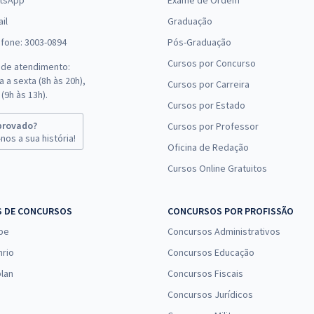
tsApp
Exame de Ordem
il
Graduação
efone: 3003-0894
Pós-Graduação
Cursos por Concurso
 de atendimento:
 a sexta (8h às 20h),
Cursos por Carreira
(9h às 13h).
Cursos por Estado
provado?
Cursos por Professor
nos a sua história!
Oficina de Redação
Cursos Online Gratuitos
S DE CONCURSOS
CONCURSOS POR PROFISSÃO
pe
Concursos Administrativos
nrio
Concursos Educação
lan
Concursos Fiscais
Concursos Jurídicos