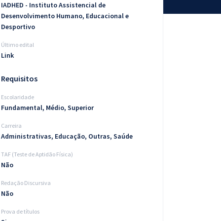
IADHED - Instituto Assistencial de
Desenvolvimento Humano, Educacional e
Desportivo
Último edital
Link
Requisitos
Escolaridade
Fundamental, Médio, Superior
Carreira
Administrativas, Educação, Outras, Saúde
TAF (Teste de Aptidão Física)
Não
Redação Discursiva
Não
Prova de títulos