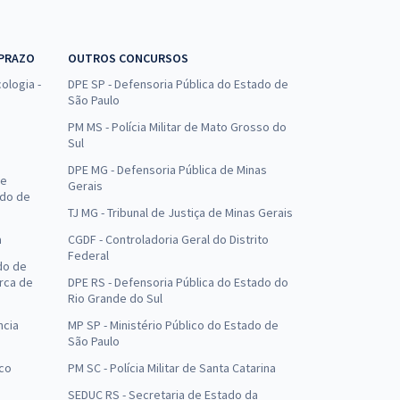
 PRAZO
OUTROS CONCURSOS
ologia -
DPE SP - Defensoria Pública do Estado de
São Paulo
PM MS - Polícia Militar de Mato Grosso do
Sul
DPE MG - Defensoria Pública de Minas
de
Gerais
ado de
TJ MG - Tribunal de Justiça de Minas Gerais
a
CGDF - Controladoria Geral do Distrito
Federal
do de
arca de
DPE RS - Defensoria Pública do Estado do
Rio Grande do Sul
ncia
MP SP - Ministério Público do Estado de
São Paulo
uco
PM SC - Polícia Militar de Santa Catarina
SEDUC RS - Secretaria de Estado da