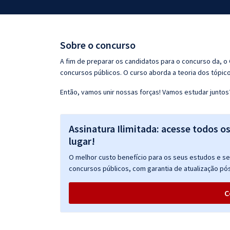
Pós
Graduação
Sobre o concurso
OAB
A fim de preparar os candidatos para o concurso da, 
concursos públicos. O curso aborda a teoria dos tópico
Mentorias
Então, vamos unir nossas forças! Vamos estudar juntos
Questões grátis
Assinatura Ilimitada: acesse todos o
Conteúdo gratuito
lugar!
Blog
O melhor custo benefício para os seus estudos e seu
Aprovados
concursos públicos, com garantia de atualização pós
C
Atendimento