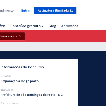
Assinatura
Ilimitada
11
endimento
Entrar
átis
Conteúdo gratuito
Blog
Aprovados
hecer cursos
Informações do Concurso
Situação
Preparação a longo prazo
Instituição
Prefeitura de São Domingos do Prata - MG
Banca anterior