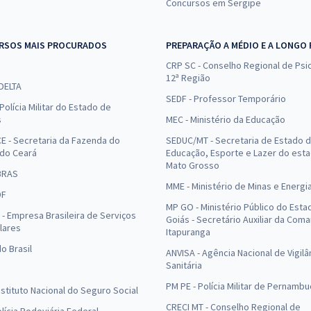
Concursos em Sergipe
RSOS MAIS PROCURADOS
PREPARAÇÃO A MÉDIO E A LONGO
CRP SC - Conselho Regional de Psic
12ª Região
 DELTA
SEDF - Professor Temporário
Polícia Militar do Estado de
s
MEC - Ministério da Educação
E - Secretaria da Fazenda do
SEDUC/MT - Secretaria de Estado 
 do Ceará
Educação, Esporte e Lazer do est
Mato Grosso
BRAS
MME - Ministério de Minas e Energi
DF
MP GO - Ministério Público do Esta
- Empresa Brasileira de Serviços
Goiás - Secretário Auxiliar da Com
lares
Itapuranga
o Brasil
ANVISA - Agência Nacional de Vigilâ
Sanitária
PM PE - Polícia Militar de Pernamb
Instituto Nacional do Seguro Social
CRECI MT - Conselho Regional de