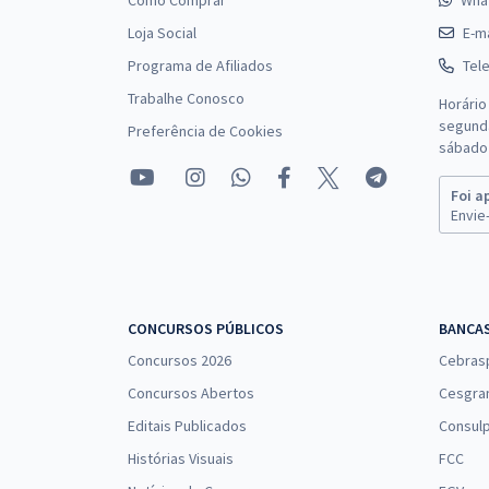
Como Comprar
Wha
Loja Social
E-ma
Programa de Afiliados
Tel
Trabalhe Conosco
Horário
segunda
Preferência de Cookies
sábado 
Foi a
Envie-
CONCURSOS PÚBLICOS
BANCA
Concursos 2026
Cebras
Concursos Abertos
Cesgra
Editais Publicados
Consulp
Histórias Visuais
FCC