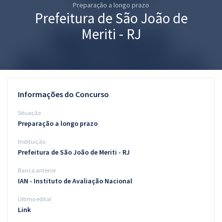
Preparação a longo prazo
Pós
Prefeitura de São João de
Graduação
Meriti - RJ
OAB
Mentorias
Informações do Concurso
Questões grátis
Situação
Conteúdo gratuito
Preparação a longo prazo
Instituição
Blog
Prefeitura de São João de Meriti - RJ
Aprovados
Banca anterior
IAN - Instituto de Avaliação Nacional
Atendimento
Último edital
Link