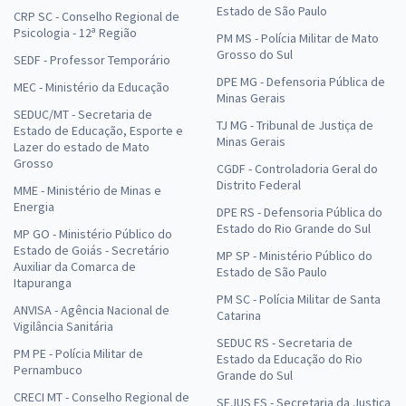
Estado de São Paulo
CRP SC - Conselho Regional de
Psicologia - 12ª Região
PM MS - Polícia Militar de Mato
Grosso do Sul
SEDF - Professor Temporário
DPE MG - Defensoria Pública de
MEC - Ministério da Educação
Minas Gerais
SEDUC/MT - Secretaria de
TJ MG - Tribunal de Justiça de
Estado de Educação, Esporte e
Minas Gerais
Lazer do estado de Mato
Grosso
CGDF - Controladoria Geral do
Distrito Federal
MME - Ministério de Minas e
Energia
DPE RS - Defensoria Pública do
Estado do Rio Grande do Sul
MP GO - Ministério Público do
Estado de Goiás - Secretário
MP SP - Ministério Público do
Auxiliar da Comarca de
Estado de São Paulo
Itapuranga
PM SC - Polícia Militar de Santa
ANVISA - Agência Nacional de
Catarina
Vigilância Sanitária
SEDUC RS - Secretaria de
PM PE - Polícia Militar de
Estado da Educação do Rio
Pernambuco
Grande do Sul
CRECI MT - Conselho Regional de
SEJUS ES - Secretaria da Justiça