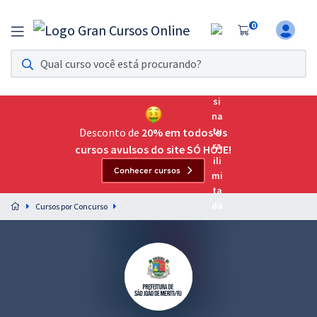
0
Assinatura Ilimitada 11
Acesso a todos os cursos. Teste grátis por 7 dias!
Assinatura OAB Até Passar
Acesso ilimitado a toda preparação para o Exame da
Desconto de
20% em todos os
Ordem, até você passar!
cursos avulsos do site SÓ HOJE!
Conhecer cursos
Residências Multiprofissionais
Preparação completa e intensiva para as principais
Cursos por Concurso
residências em saúde do Brasil
Concursos
Assinatura Ilimitada
Cursos 20% OFF