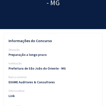
- MG
Pós
Graduação
OAB
Mentorias
Informações do Concurso
Questões grátis
Situação
Preparação a longo prazo
Conteúdo gratuito
Instituição
Blog
Prefeitura de São João do Oriente - MG
Aprovados
Banca anterior
EXAME Auditores & Consultores
Atendimento
Último edital
Link