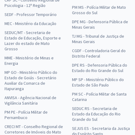
CRP SC - Conselho Regional de
Psicologia - 12ª Região
PM MS - Polícia Militar de Mato
Grosso do Sul
SEDF - Professor Temporário
DPE MG - Defensoria Pública de
MEC - Ministério da Educação
Minas Gerais
SEDUC/MT - Secretaria de
TJ MG - Tribunal de Justiça de
Estado de Educação, Esporte e
Minas Gerais
Lazer do estado de Mato
Grosso
CGDF - Controladoria Geral do
Distrito Federal
MME - Ministério de Minas e
Energia
DPE RS - Defensoria Pública do
Estado do Rio Grande do Sul
MP GO - Ministério Público do
Estado de Goiás - Secretário
MP SP - Ministério Público do
Auxiliar da Comarca de
Estado de São Paulo
Itapuranga
PM SC - Polícia Militar de Santa
ANVISA - Agência Nacional de
Catarina
Vigilância Sanitária
SEDUC RS - Secretaria de
PM PE - Polícia Militar de
Estado da Educação do Rio
Pernambuco
Grande do Sul
CRECI MT - Conselho Regional de
SEJUS ES - Secretaria da Justiça
Corretores de Imóveis do Mato
do Espírito Santo