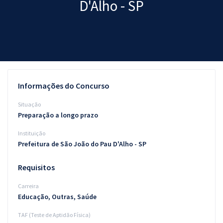
D'Alho - SP
Pós
Graduação
OAB
Mentorias
Informações do Concurso
Questões grátis
Situação
Preparação a longo prazo
Conteúdo gratuito
Instituição
Blog
Prefeitura de São João do Pau D'Alho - SP
Aprovados
Requisitos
Carreira
Atendimento
Educação, Outras, Saúde
TAF (Teste de Aptidão Física)