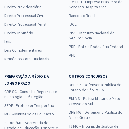
EBSERH - Empresa Brasileira de
Direito Previdenciário
Serviços Hospitalares
Direito Processual Civil
Banco do Brasil
Direito Processual Penal
IBGE
Direito Tributário
INSS - Instituto Nacional do
Seguro Social
Leis
PRF - Polícia Rodoviária Federal
Leis Complementares
PND
Remédios Constitucionais
PREPARAÇÃO A MÉDIO E A
OUTROS CONCURSOS
LONGO PRAZO
DPE SP - Defensoria Pública do
Estado de São Paulo
CRP SC - Conselho Regional de
Psicologia - 12ª Região
PM MS - Polícia Militar de Mato
Grosso do Sul
SEDF - Professor Temporário
DPE MG - Defensoria Pública de
MEC - Ministério da Educação
Minas Gerais
SEDUC/MT - Secretaria de
TJ MG - Tribunal de Justiça de
Estado de Educação, Esporte e