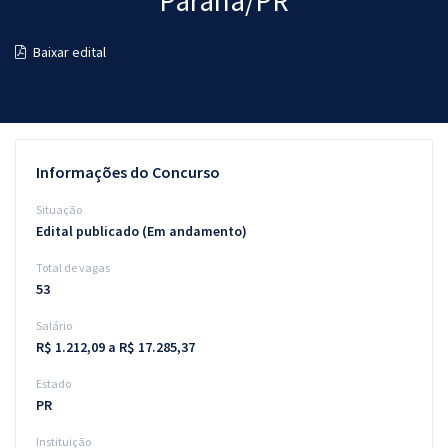
Paraná/PR
Pós
Baixar edital
Graduação
OAB
Mentorias
Informações do Concurso
Questões grátis
Situação
Edital publicado (Em andamento)
Conteúdo gratuito
Total de vagas
Blog
53
Aprovados
Salário
R$ 1.212,09 a R$ 17.285,37
Atendimento
Estado
PR
Instituição