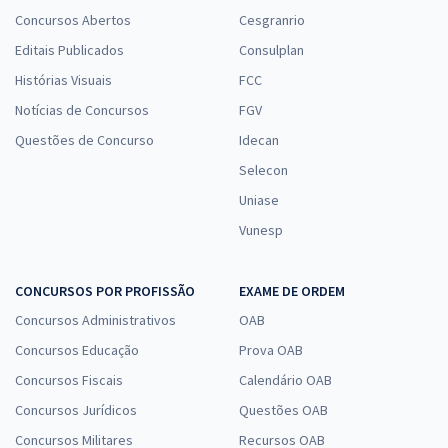
Concursos Abertos
Cesgranrio
Editais Publicados
Consulplan
Histórias Visuais
FCC
Notícias de Concursos
FGV
Questões de Concurso
Idecan
Selecon
Uniase
Vunesp
CONCURSOS POR PROFISSÃO
EXAME DE ORDEM
Concursos Administrativos
OAB
Concursos Educação
Prova OAB
Concursos Fiscais
Calendário OAB
Concursos Jurídicos
Questões OAB
Concursos Militares
Recursos OAB