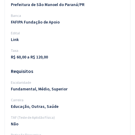
Prefeitura de São Manoel do Paraná/PR
Banca
FAFIPA Fundação de Apoio
Edital
Link
Taxa
R$ 60,00 a R$ 120,00
Requisitos
Escolaridade
Fundamental, Médio, Superior
Carreira
Educação, Outras, Saúde
TAF (Teste de Aptidão Física)
Não
Redação Discursiva