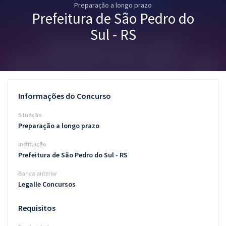
Preparação a longo prazo
Pós
Prefeitura de São Pedro do
Graduação
Sul - RS
OAB
Mentorias
Informações do Concurso
Questões grátis
Situação
Conteúdo gratuito
Preparação a longo prazo
Instituição
Blog
Prefeitura de São Pedro do Sul - RS
Aprovados
Banca anterior
Legalle Concursos
Atendimento
Requisitos