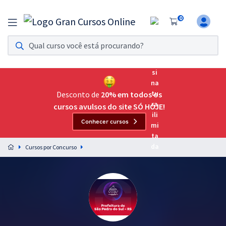
0
Assinatura Ilimitada 11
Acesso a todos os cursos. Teste grátis por 7 dias!
Assinatura OAB Até Passar
Acesso ilimitado a toda preparação para o Exame da
Desconto de
20% em todos os
Ordem, até você passar!
cursos avulsos do site SÓ HOJE!
Conhecer cursos
Residências Multiprofissionais
Preparação completa e intensiva para as principais
Cursos por Concurso
residências em saúde do Brasil
Concursos
Assinatura Ilimitada
Cursos 20% OFF