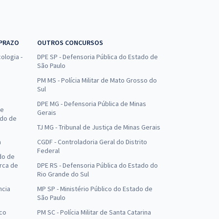
 PRAZO
OUTROS CONCURSOS
ologia -
DPE SP - Defensoria Pública do Estado de
São Paulo
PM MS - Polícia Militar de Mato Grosso do
Sul
DPE MG - Defensoria Pública de Minas
de
Gerais
ado de
TJ MG - Tribunal de Justiça de Minas Gerais
a
CGDF - Controladoria Geral do Distrito
Federal
do de
arca de
DPE RS - Defensoria Pública do Estado do
Rio Grande do Sul
ncia
MP SP - Ministério Público do Estado de
São Paulo
uco
PM SC - Polícia Militar de Santa Catarina