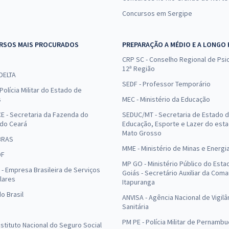
Concursos em Sergipe
RSOS MAIS PROCURADOS
PREPARAÇÃO A MÉDIO E A LONGO
CRP SC - Conselho Regional de Psic
12ª Região
 DELTA
SEDF - Professor Temporário
Polícia Militar do Estado de
s
MEC - Ministério da Educação
E - Secretaria da Fazenda do
SEDUC/MT - Secretaria de Estado 
 do Ceará
Educação, Esporte e Lazer do est
Mato Grosso
BRAS
MME - Ministério de Minas e Energi
DF
MP GO - Ministério Público do Esta
- Empresa Brasileira de Serviços
Goiás - Secretário Auxiliar da Com
lares
Itapuranga
o Brasil
ANVISA - Agência Nacional de Vigilâ
Sanitária
PM PE - Polícia Militar de Pernamb
Instituto Nacional do Seguro Social