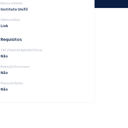
Banca anterior
Instituto Unifil
Último edital
Link
Requisitos
TAF (Teste de Aptidão Física)
Não
Redação Discursiva
Não
Prova de títulos
Não