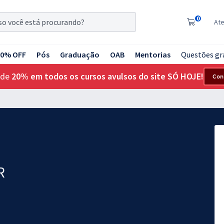
0
At
20% OFF
Pós
Graduação
OAB
Mentorias
Questões gr
 de
20% em todos os cursos avulsos do site SÓ HOJE!
Con
R