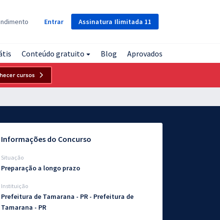
Assinatura
Ilimitada
11
endimento
Entrar
átis
Conteúdo gratuito
Blog
Aprovados
hecer cursos
Informações do Concurso
Situação
Preparação a longo prazo
Instituição
Prefeitura de Tamarana - PR - Prefeitura de
Tamarana - PR