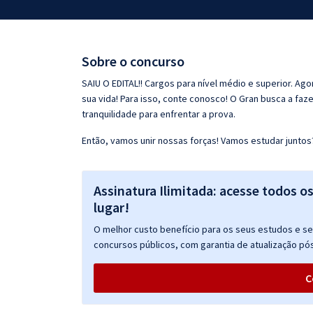
Pós
Graduação
Sobre o concurso
OAB
SAIU O EDITAL!! Cargos para nível médio e superior. Ag
sua vida! Para isso, conte conosco! O Gran busca a faz
Mentorias
tranquilidade para enfrentar a prova.
Então, vamos unir nossas forças! Vamos estudar juntos
Questões grátis
Conteúdo gratuito
Assinatura Ilimitada: acesse todos o
Blog
lugar!
Aprovados
O melhor custo benefício para os seus estudos e seu
concursos públicos, com garantia de atualização pós
Atendimento
C