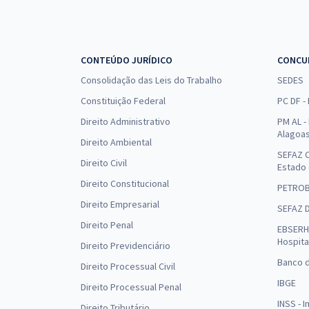
CONTEÚDO JURÍDICO
CONCU
Consolidação das Leis do Trabalho
SEDES
Constituição Federal
PC DF -
Direito Administrativo
PM AL - 
Alagoa
Direito Ambiental
SEFAZ C
Direito Civil
Estado
Direito Constitucional
PETRO
Direito Empresarial
SEFAZ 
Direito Penal
EBSERH 
Hospita
Direito Previdenciário
Banco d
Direito Processual Civil
IBGE
Direito Processual Penal
INSS - 
Direito Tributário