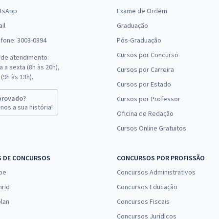
tsApp
Exame de Ordem
il
Graduação
efone: 3003-0894
Pós-Graduação
Cursos por Concurso
 de atendimento:
 a sexta (8h às 20h),
Cursos por Carreira
(9h às 13h).
Cursos por Estado
provado?
Cursos por Professor
nos a sua história!
Oficina de Redação
Cursos Online Gratuitos
S DE CONCURSOS
CONCURSOS POR PROFISSÃO
pe
Concursos Administrativos
nrio
Concursos Educação
lan
Concursos Fiscais
Concursos Jurídicos