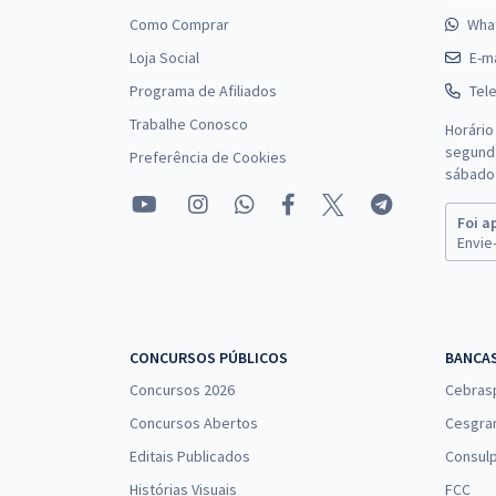
Como Comprar
Wha
Loja Social
E-ma
Programa de Afiliados
Tel
Trabalhe Conosco
Horário
segunda
Preferência de Cookies
sábado 
Foi a
Envie-
CONCURSOS PÚBLICOS
BANCA
Concursos 2026
Cebras
Concursos Abertos
Cesgra
Editais Publicados
Consulp
Histórias Visuais
FCC