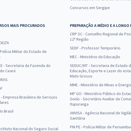
Concursos em Sergipe
RSOS MAIS PROCURADOS
PREPARAÇÃO A MÉDIO E A LONGO
CRP SC - Conselho Regional de Psic
12ª Região
 DELTA
SEDF - Professor Temporário
Polícia Militar do Estado de
s
MEC - Ministério da Educação
E - Secretaria da Fazenda do
SEDUC/MT - Secretaria de Estado 
 do Ceará
Educação, Esporte e Lazer do est
Mato Grosso
BRAS
MME - Ministério de Minas e Energi
DF
MP GO - Ministério Público do Esta
- Empresa Brasileira de Serviços
Goiás - Secretário Auxiliar da Com
lares
Itapuranga
o Brasil
ANVISA - Agência Nacional de Vigilâ
Sanitária
PM PE - Polícia Militar de Pernamb
Instituto Nacional do Seguro Social