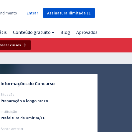
Assinatura
Ilimitada
11
endimento
Entrar
átis
Conteúdo gratuito
Blog
Aprovados
hecer cursos
Informações do Concurso
Situação
Preparação a longo prazo
Instituição
Prefeitura de Umirim/CE
Banca anterior