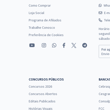
Como Comprar
Wha
Loja Social
E-ma
Programa de Afiliados
Tel
Trabalhe Conosco
Horário
segunda
Preferência de Cookies
sábado 
Foi a
Envie-
CONCURSOS PÚBLICOS
BANCA
Concursos 2026
Cebras
Concursos Abertos
Cesgra
Editais Publicados
Consulp
Histórias Visuais
FCC