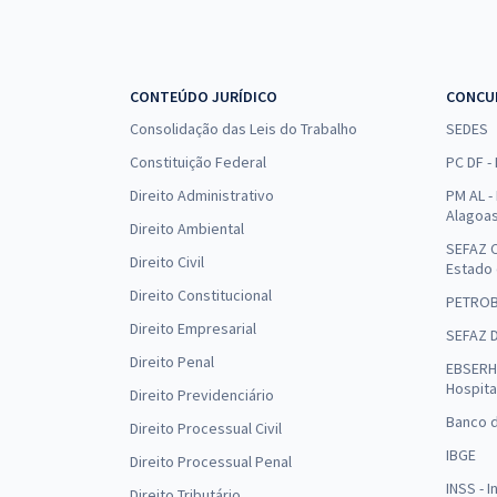
CONTEÚDO JURÍDICO
CONCU
Consolidação das Leis do Trabalho
SEDES
Constituição Federal
PC DF -
Direito Administrativo
PM AL - 
Alagoa
Direito Ambiental
SEFAZ C
Direito Civil
Estado
Direito Constitucional
PETRO
Direito Empresarial
SEFAZ 
Direito Penal
EBSERH 
Hospita
Direito Previdenciário
Banco d
Direito Processual Civil
IBGE
Direito Processual Penal
INSS - 
Direito Tributário