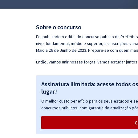
Pós
Graduação
Sobre o concurso
OAB
Foi publicado o edital do concurso público da Prefeitu
nível fundamental, médio e superior, as inscrições vari
Mentorias
Maio a 26 de Junho de 2023. Prepare-se com quem mai
Então, vamos unir nossas forças! Vamos estudar juntos
Questões grátis
Conteúdo gratuito
Assinatura Ilimitada: acesse todos o
Blog
lugar!
Aprovados
O melhor custo benefício para os seus estudos e seu
concursos públicos, com garantia de atualização pós
Atendimento
C