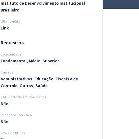
Instituto de Desenvolvimento Institucional
Brasileiro
Último edital
Link
Requisitos
Escolaridade
Fundamental, Médio, Superior
Carreira
Administrativas, Educação, Fiscais e de
Controle, Outras, Saúde
TAF (Teste de Aptidão Física)
Não
Redação Discursiva
Não
Prova de títulos