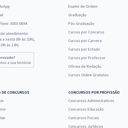
tsApp
Exame de Ordem
il
Graduação
efone: 3003-0894
Pós-Graduação
Cursos por Concurso
 de atendimento:
 a sexta (8h às 20h),
Cursos por Carreira
(9h às 13h).
Cursos por Estado
provado?
Cursos por Professor
nos a sua história!
Oficina de Redação
Cursos Online Gratuitos
S DE CONCURSOS
CONCURSOS POR PROFISSÃO
pe
Concursos Administrativos
nrio
Concursos Educação
lan
Concursos Fiscais
Concursos Jurídicos