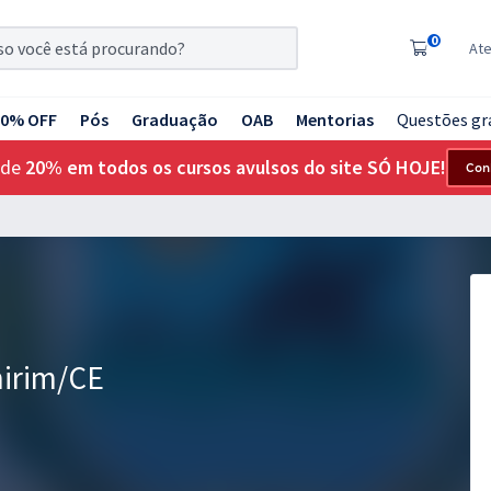
0
At
20% OFF
Pós
Graduação
OAB
Mentorias
Questões gr
 de
20% em todos os cursos avulsos do site SÓ HOJE!
Con
mirim/CE