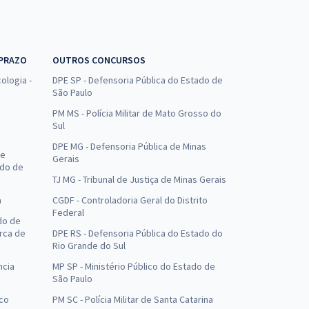
 PRAZO
OUTROS CONCURSOS
ologia -
DPE SP - Defensoria Pública do Estado de
São Paulo
PM MS - Polícia Militar de Mato Grosso do
Sul
DPE MG - Defensoria Pública de Minas
de
Gerais
ado de
TJ MG - Tribunal de Justiça de Minas Gerais
a
CGDF - Controladoria Geral do Distrito
Federal
do de
arca de
DPE RS - Defensoria Pública do Estado do
Rio Grande do Sul
ncia
MP SP - Ministério Público do Estado de
São Paulo
uco
PM SC - Polícia Militar de Santa Catarina