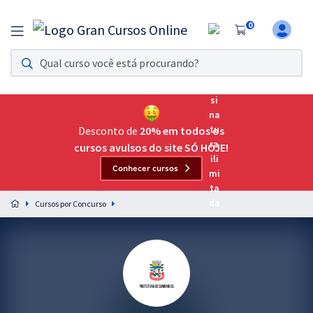
0
Assinatura Ilimitada 11
Acesso a todos os cursos. Teste grátis por 7 dias!
Assinatura OAB Até Passar
Acesso ilimitado a toda preparação para o Exame da
Desconto de
20% em todos os
Ordem, até você passar!
cursos avulsos do site SÓ HOJE!
Conhecer cursos
Residências Multiprofissionais
Preparação completa e intensiva para as principais
Cursos por Concurso
residências em saúde do Brasil
Concursos
Assinatura Ilimitada
Cursos 20% OFF