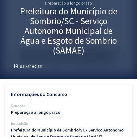
Preparação a longo prazo
Pós
Prefeitura do Município de
Graduação
Sombrio/SC - Serviço
Autonomo Municipal de
OAB
Água e Esgoto de Sombrio
Mentorias
(SAMAE)
Questões grátis
Baixar edital
Conteúdo gratuito
Blog
Informações do Concurso
Aprovados
Situação
Preparação a longo prazo
Atendimento
Instituição
Prefeitura do Município de Sombrio/SC - Serviço Autonomo
Municipal de Água e Esgoto de Sombrio (SAMAE)