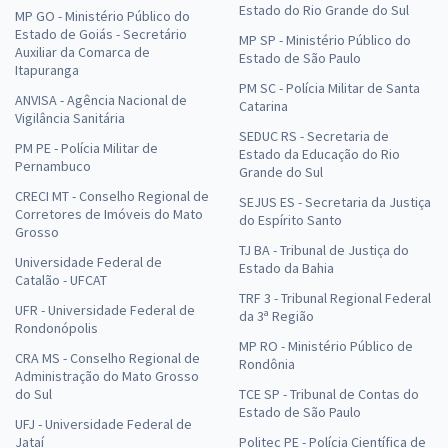
Estado do Rio Grande do Sul
MP GO - Ministério Público do
Estado de Goiás - Secretário
MP SP - Ministério Público do
Auxiliar da Comarca de
Estado de São Paulo
Itapuranga
PM SC - Polícia Militar de Santa
ANVISA - Agência Nacional de
Catarina
Vigilância Sanitária
SEDUC RS - Secretaria de
PM PE - Polícia Militar de
Estado da Educação do Rio
Pernambuco
Grande do Sul
CRECI MT - Conselho Regional de
SEJUS ES - Secretaria da Justiça
Corretores de Imóveis do Mato
do Espírito Santo
Grosso
TJ BA - Tribunal de Justiça do
Universidade Federal de
Estado da Bahia
Catalão - UFCAT
TRF 3 - Tribunal Regional Federal
UFR - Universidade Federal de
da 3ª Região
Rondonópolis
MP RO - Ministério Público de
CRA MS - Conselho Regional de
Rondônia
Administração do Mato Grosso
do Sul
TCE SP - Tribunal de Contas do
Estado de São Paulo
UFJ - Universidade Federal de
Jataí
Politec PE - Polícia Científica de