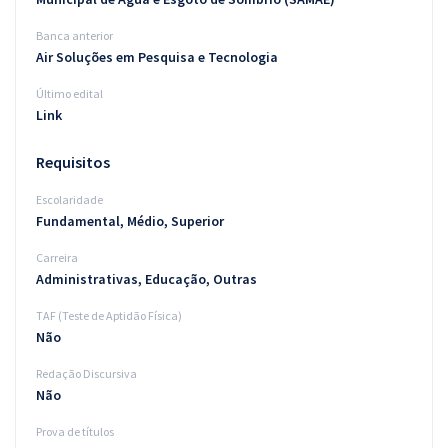
Banca anterior
Air Soluções em Pesquisa e Tecnologia
Último edital
Link
Requisitos
Escolaridade
Fundamental, Médio, Superior
Carreira
Administrativas, Educação, Outras
TAF (Teste de Aptidão Física)
Não
Redação Discursiva
Não
Prova de títulos