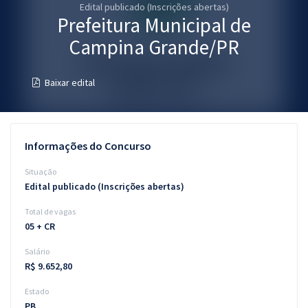
Edital publicado (Inscrições abertas)
Pós
Prefeitura Municipal de
Graduação
Campina Grande/PR
OAB
Baixar edital
Mentorias
Questões grátis
Informações do Concurso
Conteúdo gratuito
Situação
Edital publicado (Inscrições abertas)
Blog
Total de vagas
Aprovados
05 + CR
Salário
Atendimento
R$ 9.652,80
Estado
PB