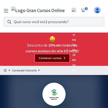
0
Assinatura Ilimitada 11
Acesso a todos os cursos. Teste grátis por 7 dias!
Assinatura OAB Até Passar
Acesso ilimitado a toda preparação para o Exame da
Desconto de
20% em todos os
Ordem, até você passar!
cursos avulsos do site SÓ HOJE!
Conhecer cursos
Residências Multiprofissionais
Preparação completa e intensiva para as principais
Cursos por Concurso
residências em saúde do Brasil
Concursos
Assinatura Ilimitada
Cursos 20% OFF