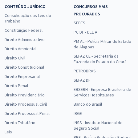
CONTEÚDO JURÍDICO
CONCURSOS MAIS
PROCURADOS
Consolidação das Leis do
Trabalho
SEDES
Constituição Federal
PC DF - DELTA
Direito Administrativo
PM AL - Polícia Militar do Estado
de Alagoas
Direito Ambiental
SEFAZ CE - Secretaria da
Direito Civil
Fazenda do Estado do Ceará
Direito Constitucional
PETROBRAS
Direito Empresarial
SEFAZ DF
Direito Penal
EBSERH - Empresa Brasileira de
Direito Previdenciário
Serviços Hospitalares
Direito Processual Civil
Banco do Brasil
Direito Processual Penal
IBGE
Direito Tributário
INSS - Instituto Nacional do
Seguro Social
Leis
PRF - Polícia Rodoviária Federal