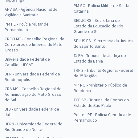
Itapuranga
PM SC - Polícia Militar de Santa
ANVISA - Agência Nacional de
Catarina
Vigilância Sanitária
SEDUC RS - Secretaria de
PM PE - Polícia Militar de
Estado da Educação do Rio
Pernambuco
Grande do Sul
CRECI MT - Conselho Regional de
SEJUS ES - Secretaria da Justiça
Corretores de Imóveis do Mato
do Espírito Santo
Grosso
TJ BA - Tribunal de Justiça do
Universidade Federal de
Estado da Bahia
Catalão - UFCAT
TRF 3 - Tribunal Regional Federal
UFR - Universidade Federal de
da 3ª Região
Rondonópolis
MP RO - Ministério Público de
CRA MS - Conselho Regional de
Rondônia
Administração do Mato Grosso
do Sul
TCE SP - Tribunal de Contas do
Estado de São Paulo
UFJ - Universidade Federal de
Jataí
Politec PE - Polícia Científica de
Pernambuco
UFRN - Universidade Federal do
Rio Grande do Norte