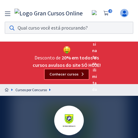
0
Assinatura Ilimitada 11
Acesso a todos os cursos. Teste grátis por 7 dias!
Assinatura OAB Até Passar
Acesso ilimitado a toda preparação para o Exame da
Desconto de
20% em todos os
Ordem, até você passar!
cursos avulsos do site SÓ HOJE!
Conhecer cursos
Residências Multiprofissionais
Preparação completa e intensiva para as principais
Cursos por Concurso
residências em saúde do Brasil
Concursos
Assinatura Ilimitada
Cursos 20% OFF