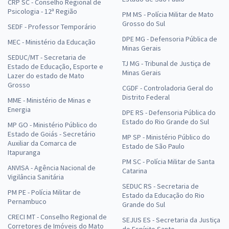
CRP SC - Conselho Regional de
Psicologia - 12ª Região
PM MS - Polícia Militar de Mato
Grosso do Sul
SEDF - Professor Temporário
DPE MG - Defensoria Pública de
MEC - Ministério da Educação
Minas Gerais
SEDUC/MT - Secretaria de
TJ MG - Tribunal de Justiça de
Estado de Educação, Esporte e
Minas Gerais
Lazer do estado de Mato
Grosso
CGDF - Controladoria Geral do
Distrito Federal
MME - Ministério de Minas e
Energia
DPE RS - Defensoria Pública do
Estado do Rio Grande do Sul
MP GO - Ministério Público do
Estado de Goiás - Secretário
MP SP - Ministério Público do
Auxiliar da Comarca de
Estado de São Paulo
Itapuranga
PM SC - Polícia Militar de Santa
ANVISA - Agência Nacional de
Catarina
Vigilância Sanitária
SEDUC RS - Secretaria de
PM PE - Polícia Militar de
Estado da Educação do Rio
Pernambuco
Grande do Sul
CRECI MT - Conselho Regional de
SEJUS ES - Secretaria da Justiça
Corretores de Imóveis do Mato