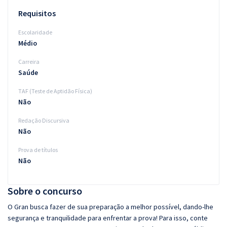
Requisitos
Escolaridade
Médio
Carreira
Saúde
TAF (Teste de Aptidão Física)
Não
Redação Discursiva
Não
Prova de títulos
Não
Sobre o concurso
O Gran busca fazer de sua preparação a melhor possível, dando-lhe
segurança e tranquilidade para enfrentar a prova! Para isso, conte