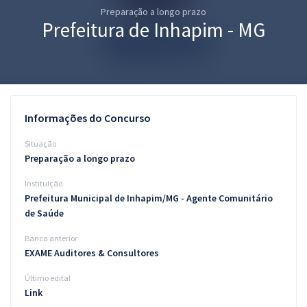
Preparação a longo prazo
Pós
Prefeitura de Inhapim - MG
Graduação
OAB
Mentorias
Informações do Concurso
Questões grátis
Situação
Preparação a longo prazo
Conteúdo gratuito
Instituição
Blog
Prefeitura Municipal de Inhapim/MG - Agente Comunitário
de Saúde
Aprovados
Banca anterior
EXAME Auditores & Consultores
Atendimento
Último edital
Link