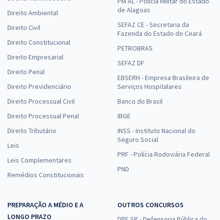
PM AL - Polícia Militar do Estado
de Alagoas
Direito Ambiental
SEFAZ CE - Secretaria da
Direito Civil
Fazenda do Estado do Ceará
Direito Constitucional
PETROBRAS
Direito Empresarial
SEFAZ DF
Direito Penal
EBSERH - Empresa Brasileira de
Direito Previdenciário
Serviços Hospitalares
Direito Processual Civil
Banco do Brasil
Direito Processual Penal
IBGE
Direito Tributário
INSS - Instituto Nacional do
Seguro Social
Leis
PRF - Polícia Rodoviária Federal
Leis Complementares
PND
Remédios Constitucionais
PREPARAÇÃO A MÉDIO E A
OUTROS CONCURSOS
LONGO PRAZO
DPE SP - Defensoria Pública do