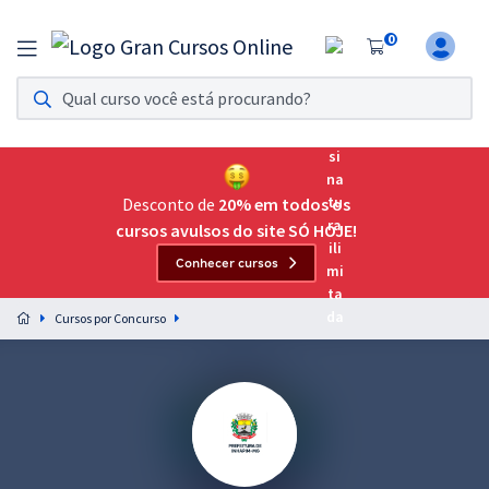
0
Assinatura Ilimitada 11
Acesso a todos os cursos. Teste grátis por 7 dias!
Assinatura OAB Até Passar
Acesso ilimitado a toda preparação para o Exame da
Desconto de
20% em todos os
Ordem, até você passar!
cursos avulsos do site SÓ HOJE!
Conhecer cursos
Residências Multiprofissionais
Preparação completa e intensiva para as principais
Cursos por Concurso
residências em saúde do Brasil
Concursos
Assinatura Ilimitada
Cursos 20% OFF