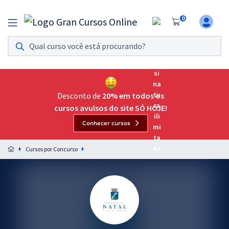
0
Assinatura Ilimitada 11
Acesso a todos os cursos. Teste grátis por 7 dias!
Assinatura OAB Até Passar
Acesso ilimitado a toda preparação para o Exame da
Desconto de
20% em todos os
Ordem, até você passar!
cursos avulsos do site SÓ HOJE!
Conhecer cursos
Residências Multiprofissionais
Preparação completa e intensiva para as principais
Cursos por Concurso
residências em saúde do Brasil
Concursos
Assinatura Ilimitada
Cursos 20% OFF