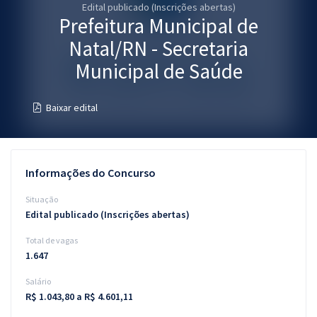
Edital publicado (Inscrições abertas)
Pós
Prefeitura Municipal de
Graduação
Natal/RN - Secretaria
Municipal de Saúde
OAB
Baixar edital
Mentorias
Questões grátis
Informações do Concurso
Conteúdo gratuito
Situação
Blog
Edital publicado (Inscrições abertas)
Aprovados
Total de vagas
1.647
Atendimento
Salário
R$ 1.043,80 a R$ 4.601,11