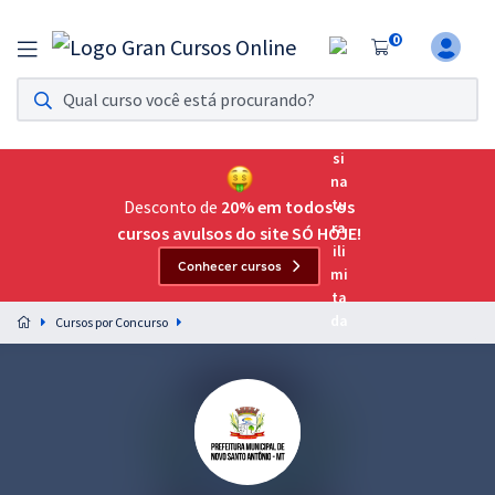
0
Assinatura Ilimitada 11
Acesso a todos os cursos. Teste grátis por 7 dias!
Assinatura OAB Até Passar
Acesso ilimitado a toda preparação para o Exame da
Desconto de
20% em todos os
Ordem, até você passar!
cursos avulsos do site SÓ HOJE!
Conhecer cursos
Residências Multiprofissionais
Preparação completa e intensiva para as principais
Cursos por Concurso
residências em saúde do Brasil
Concursos
Assinatura Ilimitada
Cursos 20% OFF