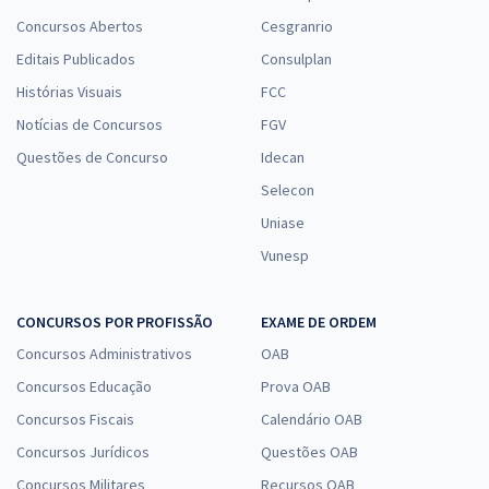
Concursos Abertos
Cesgranrio
Editais Publicados
Consulplan
Histórias Visuais
FCC
Notícias de Concursos
FGV
Questões de Concurso
Idecan
Selecon
Uniase
Vunesp
CONCURSOS POR PROFISSÃO
EXAME DE ORDEM
Concursos Administrativos
OAB
Concursos Educação
Prova OAB
Concursos Fiscais
Calendário OAB
Concursos Jurídicos
Questões OAB
Concursos Militares
Recursos OAB