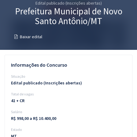
Edital publicado (Inscrições abertas)
Pós
Prefeitura Municipal de Novo
Graduação
Santo Antônio/MT
OAB
Baixar edital
Mentorias
Questões grátis
Informações do Concurso
Conteúdo gratuito
Situação
Edital publicado (Inscrições abertas)
Blog
Total de vagas
Aprovados
41 + CR
Salário
Atendimento
R$ 998,00 a R$ 10.400,00
Estado
MT