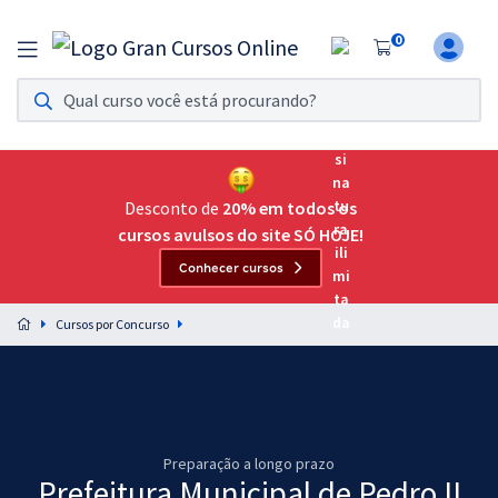
0
Assinatura Ilimitada 11
Acesso a todos os cursos. Teste grátis por 7 dias!
Assinatura OAB Até Passar
Acesso ilimitado a toda preparação para o Exame da
Desconto de
20% em todos os
Ordem, até você passar!
cursos avulsos do site SÓ HOJE!
Conhecer cursos
Residências Multiprofissionais
Preparação completa e intensiva para as principais
Cursos por Concurso
residências em saúde do Brasil
Concursos
Assinatura Ilimitada
Preparação a longo prazo
Cursos 20% OFF
Prefeitura Municipal de Pedro II