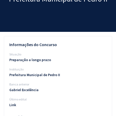
Pós
Graduação
OAB
Mentorias
Informações do Concurso
Questões grátis
Situação
Preparação a longo prazo
Conteúdo gratuito
Instituição
Blog
Prefeitura Municipal de Pedro II
Aprovados
Banca anterior
Gabriel Excelência
Atendimento
Último edital
Link