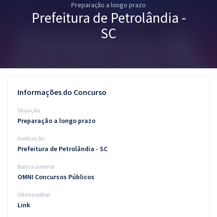
Preparação a longo prazo
Pós
Prefeitura de Petrolândia -
Graduação
SC
OAB
Mentorias
Informações do Concurso
Questões grátis
Situação
Conteúdo gratuito
Preparação a longo prazo
Instituição
Blog
Prefeitura de Petrolândia - SC
Aprovados
Banca anterior
OMNI Concursos Públicos
Atendimento
Último edital
Link