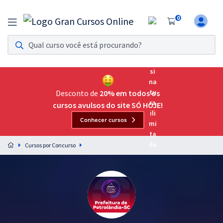
0
Assinatura Ilimitada 11
Acesso a todos os cursos. Teste grátis por 7 dias!
Assinatura OAB Até Passar
Acesso ilimitado a toda preparação para o Exame da
Desconto de
20% em todos os
Ordem, até você passar!
cursos avulsos do site SÓ HOJE!
Conhecer cursos
Residências Multiprofissionais
Preparação completa e intensiva para as principais
Cursos por Concurso
residências em saúde do Brasil
Concursos
Assinatura Ilimitada
Cursos 20% OFF