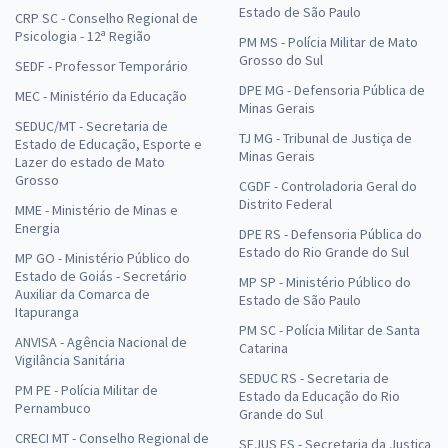
Estado de São Paulo
CRP SC - Conselho Regional de
Psicologia - 12ª Região
PM MS - Polícia Militar de Mato
Grosso do Sul
SEDF - Professor Temporário
DPE MG - Defensoria Pública de
MEC - Ministério da Educação
Minas Gerais
SEDUC/MT - Secretaria de
TJ MG - Tribunal de Justiça de
Estado de Educação, Esporte e
Minas Gerais
Lazer do estado de Mato
Grosso
CGDF - Controladoria Geral do
Distrito Federal
MME - Ministério de Minas e
Energia
DPE RS - Defensoria Pública do
Estado do Rio Grande do Sul
MP GO - Ministério Público do
Estado de Goiás - Secretário
MP SP - Ministério Público do
Auxiliar da Comarca de
Estado de São Paulo
Itapuranga
PM SC - Polícia Militar de Santa
ANVISA - Agência Nacional de
Catarina
Vigilância Sanitária
SEDUC RS - Secretaria de
PM PE - Polícia Militar de
Estado da Educação do Rio
Pernambuco
Grande do Sul
CRECI MT - Conselho Regional de
SEJUS ES - Secretaria da Justiça