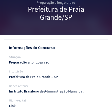
Preparação a longo prazo
Pós
Prefeitura de Praia
Graduação
Grande/SP
OAB
Mentorias
Informações do Concurso
Questões grátis
Situação
Conteúdo gratuito
Preparação a longo prazo
Instituição
Blog
Prefeitura de Praia Grande-- SP
Aprovados
Banca anterior
Instituto Brasileiro de Administração Municipal
Atendimento
Último edital
Link