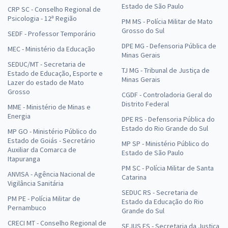
Estado de São Paulo
CRP SC - Conselho Regional de
Psicologia - 12ª Região
PM MS - Polícia Militar de Mato
Grosso do Sul
SEDF - Professor Temporário
DPE MG - Defensoria Pública de
MEC - Ministério da Educação
Minas Gerais
SEDUC/MT - Secretaria de
TJ MG - Tribunal de Justiça de
Estado de Educação, Esporte e
Minas Gerais
Lazer do estado de Mato
Grosso
CGDF - Controladoria Geral do
Distrito Federal
MME - Ministério de Minas e
Energia
DPE RS - Defensoria Pública do
Estado do Rio Grande do Sul
MP GO - Ministério Público do
Estado de Goiás - Secretário
MP SP - Ministério Público do
Auxiliar da Comarca de
Estado de São Paulo
Itapuranga
PM SC - Polícia Militar de Santa
ANVISA - Agência Nacional de
Catarina
Vigilância Sanitária
SEDUC RS - Secretaria de
PM PE - Polícia Militar de
Estado da Educação do Rio
Pernambuco
Grande do Sul
CRECI MT - Conselho Regional de
SEJUS ES - Secretaria da Justiça