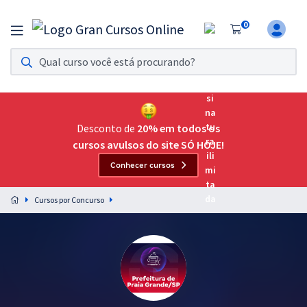
0
Assinatura Ilimitada 11
Acesso a todos os cursos. Teste grátis por 7 dias!
Assinatura OAB Até Passar
Acesso ilimitado a toda preparação para o Exame da
Desconto de
20% em todos os
Ordem, até você passar!
cursos avulsos do site SÓ HOJE!
Conhecer cursos
Residências Multiprofissionais
Preparação completa e intensiva para as principais
Cursos por Concurso
residências em saúde do Brasil
Concursos
Assinatura Ilimitada
Cursos 20% OFF