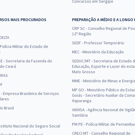
Concursos em Sergipe
RSOS MAIS PROCURADOS
PREPARAÇÃO A MÉDIO E A LONGO
CRP SC - Conselho Regional de Psic
12ª Região
 DELTA
SEDF - Professor Temporário
Polícia Militar do Estado de
s
MEC - Ministério da Educação
E - Secretaria da Fazenda do
SEDUC/MT - Secretaria de Estado 
 do Ceará
Educação, Esporte e Lazer do est
Mato Grosso
BRAS
MME - Ministério de Minas e Energi
DF
MP GO - Ministério Público do Esta
- Empresa Brasileira de Serviços
Goiás - Secretário Auxiliar da Com
lares
Itapuranga
o Brasil
ANVISA - Agência Nacional de Vigilâ
Sanitária
PM PE - Polícia Militar de Pernamb
Instituto Nacional do Seguro Social
CRECI MT - Conselho Regional de