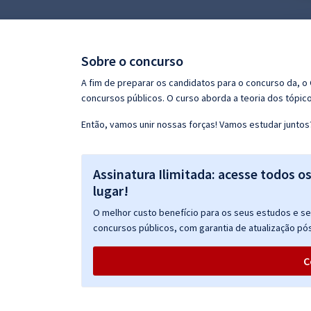
Pós
Graduação
Sobre o concurso
OAB
A fim de preparar os candidatos para o concurso da, 
concursos públicos. O curso aborda a teoria dos tópico
Mentorias
Então, vamos unir nossas forças! Vamos estudar juntos
Questões grátis
Assinatura Ilimitada: acesse todos o
Conteúdo gratuito
lugar!
Blog
O melhor custo benefício para os seus estudos e seu
Aprovados
concursos públicos, com garantia de atualização pós
C
Atendimento