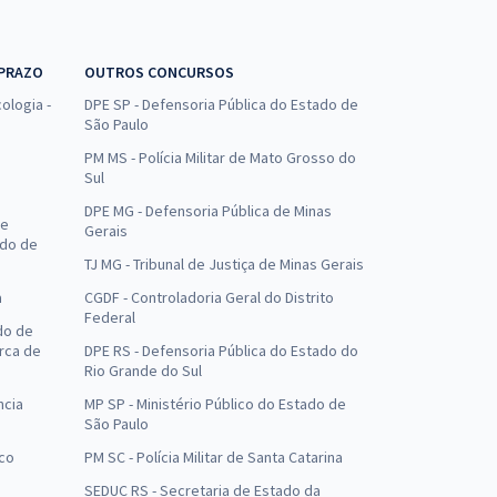
 PRAZO
OUTROS CONCURSOS
ologia -
DPE SP - Defensoria Pública do Estado de
São Paulo
PM MS - Polícia Militar de Mato Grosso do
Sul
DPE MG - Defensoria Pública de Minas
de
Gerais
ado de
TJ MG - Tribunal de Justiça de Minas Gerais
a
CGDF - Controladoria Geral do Distrito
Federal
do de
arca de
DPE RS - Defensoria Pública do Estado do
Rio Grande do Sul
ncia
MP SP - Ministério Público do Estado de
São Paulo
uco
PM SC - Polícia Militar de Santa Catarina
SEDUC RS - Secretaria de Estado da