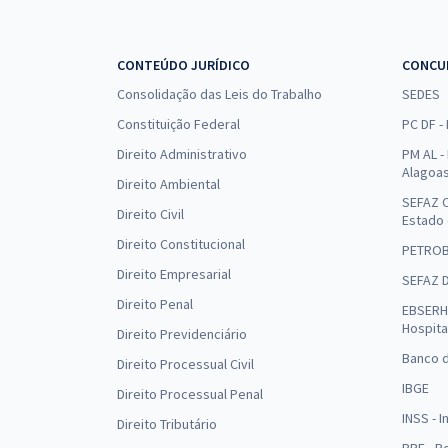
CONTEÚDO JURÍDICO
CONCU
Consolidação das Leis do Trabalho
SEDES
Constituição Federal
PC DF -
Direito Administrativo
PM AL - 
Alagoa
Direito Ambiental
SEFAZ C
Direito Civil
Estado
Direito Constitucional
PETRO
Direito Empresarial
SEFAZ 
Direito Penal
EBSERH 
Hospita
Direito Previdenciário
Banco d
Direito Processual Civil
IBGE
Direito Processual Penal
INSS - 
Direito Tributário