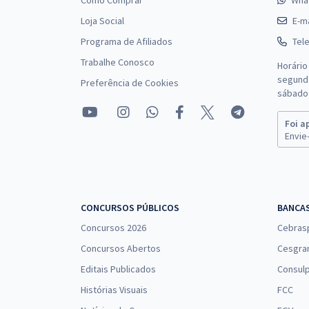
Como Comprar
Wha
Loja Social
E-ma
Programa de Afiliados
Tel
Trabalhe Conosco
Horário
segunda
Preferência de Cookies
sábado 
Foi a
Envie-
CONCURSOS PÚBLICOS
BANCA
Concursos 2026
Cebras
Concursos Abertos
Cesgra
Editais Publicados
Consulp
Histórias Visuais
FCC