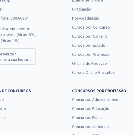
tsApp
Exame de Ordem
il
Graduação
efone: 3003-0894
Pós-Graduação
Cursos por Concurso
 de atendimento:
 a sexta (8h às 20h),
Cursos por Carreira
(9h às 13h).
Cursos por Estado
provado?
Cursos por Professor
nos a sua história!
Oficina de Redação
Cursos Online Gratuitos
S DE CONCURSOS
CONCURSOS POR PROFISSÃO
pe
Concursos Administrativos
nrio
Concursos Educação
lan
Concursos Fiscais
Concursos Jurídicos