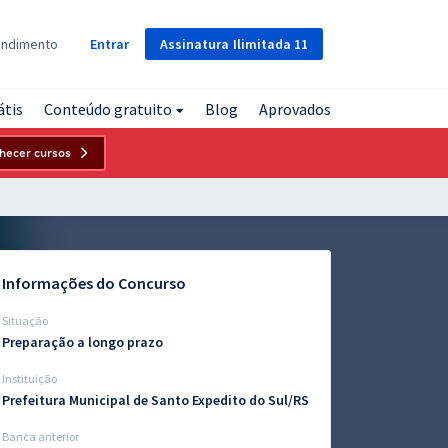
Assinatura
Ilimitada
11
endimento
Entrar
átis
Conteúdo gratuito
Blog
Aprovados
hecer cursos
Informações do Concurso
Situação
Preparação a longo prazo
Instituição
Prefeitura Municipal de Santo Expedito do Sul/RS
Banca anterior