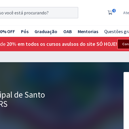
0
At
20% OFF
Pós
Graduação
OAB
Mentorias
Questões gr
 de
20% em todos os cursos avulsos do site SÓ HOJE!
Con
ipal de Santo
/RS