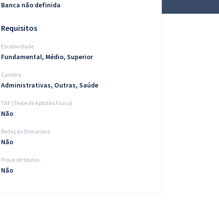
Banca não definida
Requisitos
Escolaridade
Fundamental, Médio, Superior
Carreira
Administrativas, Outras, Saúde
TAF (Teste de Aptidão Física)
Não
Redação Discursiva
Não
Prova de títulos
Não