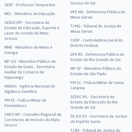
Grosso do Sul
SEDF - Professor Temporário
DPE MG - Defensoria Pública de
MEC - Ministério da Educação
Minas Gerais
SEDUC/MT - Secretaria de
TJ MG - Tribunal de Justiça de
Estado de Educação, Esporte e
Minas Gerais
Lazer do estado de Mato
Grosso
CGDF - Controladoria Geral do
Distrito Federal
MME - Ministério de Minas e
Energia
DPE RS - Defensoria Pública do
Estado do Rio Grande do Sul
MP GO - Ministério Público do
Estado de Goiás - Secretário
MP SP - Ministério Público do
Auxiliar da Comarca de
Estado de São Paulo
Itapuranga
PM SC - Polícia Militar de Santa
ANVISA - Agência Nacional de
Catarina
Vigilância Sanitária
SEDUC RS - Secretaria de
PM PE - Polícia Militar de
Estado da Educação do Rio
Pernambuco
Grande do Sul
CRECI MT - Conselho Regional de
SEJUS ES - Secretaria da Justiça
Corretores de Imóveis do Mato
do Espírito Santo
Grosso
TJ BA - Tribunal de Justiça do