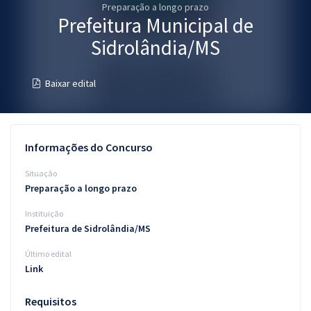
Preparação a longo prazo
Pós
Prefeitura Municipal de
Graduação
Sidrolândia/MS
OAB
Baixar edital
Mentorias
Questões grátis
Informações do Concurso
Conteúdo gratuito
Situação
Preparação a longo prazo
Blog
Instituição
Aprovados
Prefeitura de Sidrolândia/MS
Último edital
Atendimento
Link
Requisitos