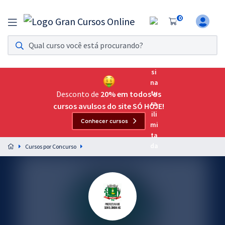
0
Assinatura Ilimitada 11
Acesso a todos os cursos. Teste grátis por 7 dias!
Assinatura OAB Até Passar
Acesso ilimitado a toda preparação para o Exame da
Desconto de
20% em todos os
Ordem, até você passar!
cursos avulsos do site SÓ HOJE!
Conhecer cursos
Residências Multiprofissionais
Preparação completa e intensiva para as principais
Cursos por Concurso
residências em saúde do Brasil
Concursos
Assinatura Ilimitada
Cursos 20% OFF