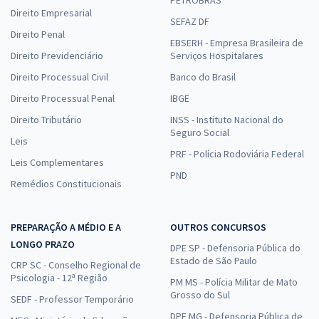
PETROBRAS
Direito Empresarial
SEFAZ DF
Direito Penal
EBSERH - Empresa Brasileira de
Direito Previdenciário
Serviços Hospitalares
Direito Processual Civil
Banco do Brasil
Direito Processual Penal
IBGE
Direito Tributário
INSS - Instituto Nacional do
Seguro Social
Leis
PRF - Polícia Rodoviária Federal
Leis Complementares
PND
Remédios Constitucionais
PREPARAÇÃO A MÉDIO E A
OUTROS CONCURSOS
LONGO PRAZO
DPE SP - Defensoria Pública do
Estado de São Paulo
CRP SC - Conselho Regional de
Psicologia - 12ª Região
PM MS - Polícia Militar de Mato
Grosso do Sul
SEDF - Professor Temporário
DPE MG - Defensoria Pública de