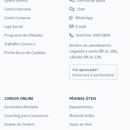
Quem Somos
Central de ajuda
Como Funciona
Chat
Como Comprar
WhatsApp
Loja Social
E-mail
Programa de Afiliados
Telefone: 3003-0894
Trabalhe Conosco
Horário de atendimento:
segunda a sexta (8h às 20h),
Preferência de Cookies
sábado (9h às 13h).
Foi aprovado?
Envie-nos a sua história!
CURSOS ONLINE
PÁGINAS ÚTEIS
Assinatura Ilimitada
Depoimentos
Coaching para Concursos
Material Grátis
Exame de Ordem
Aulas ao Vivo