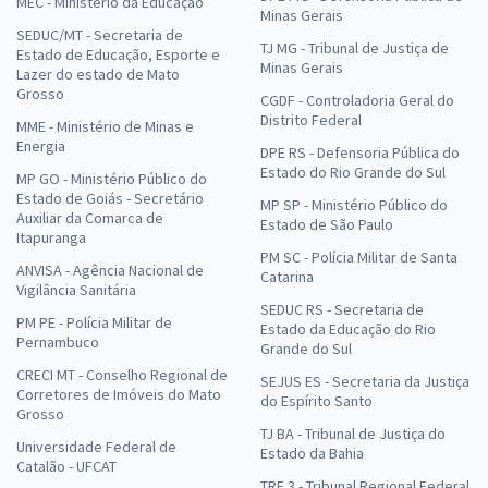
MEC - Ministério da Educação
Minas Gerais
SEDUC/MT - Secretaria de
TJ MG - Tribunal de Justiça de
Estado de Educação, Esporte e
Minas Gerais
Lazer do estado de Mato
Grosso
CGDF - Controladoria Geral do
Distrito Federal
MME - Ministério de Minas e
Energia
DPE RS - Defensoria Pública do
Estado do Rio Grande do Sul
MP GO - Ministério Público do
Estado de Goiás - Secretário
MP SP - Ministério Público do
Auxiliar da Comarca de
Estado de São Paulo
Itapuranga
PM SC - Polícia Militar de Santa
ANVISA - Agência Nacional de
Catarina
Vigilância Sanitária
SEDUC RS - Secretaria de
PM PE - Polícia Militar de
Estado da Educação do Rio
Pernambuco
Grande do Sul
CRECI MT - Conselho Regional de
SEJUS ES - Secretaria da Justiça
Corretores de Imóveis do Mato
do Espírito Santo
Grosso
TJ BA - Tribunal de Justiça do
Universidade Federal de
Estado da Bahia
Catalão - UFCAT
TRF 3 - Tribunal Regional Federal