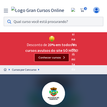
0
Assinatura Ilimitada 11
Acesso a todos os cursos. Teste grátis por 7 dias!
Assinatura OAB Até Passar
Acesso ilimitado a toda preparação para o Exame da
Desconto de
20% em todos os
Ordem, até você passar!
cursos avulsos do site SÓ HOJE!
Conhecer cursos
Residências Multiprofissionais
Preparação completa e intensiva para as principais
Cursos por Concurso
residências em saúde do Brasil
Concursos
Assinatura Ilimitada
Cursos 20% OFF