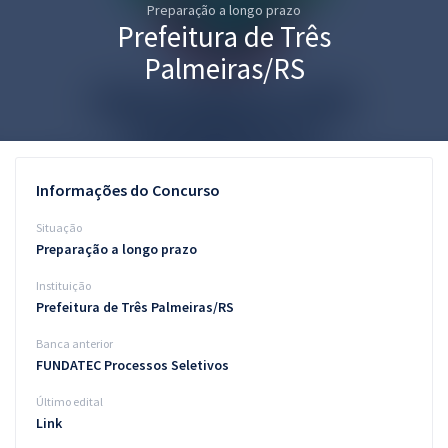
Preparação a longo prazo
Pós
Prefeitura de Três
Graduação
Palmeiras/RS
OAB
Mentorias
Informações do Concurso
Questões grátis
Situação
Conteúdo gratuito
Preparação a longo prazo
Instituição
Blog
Prefeitura de Três Palmeiras/RS
Aprovados
Banca anterior
FUNDATEC Processos Seletivos
Atendimento
Último edital
Link