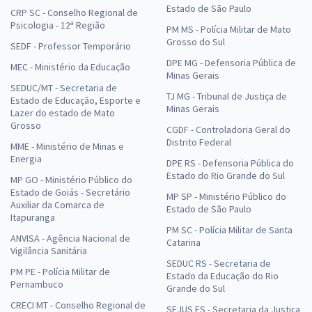
Estado de São Paulo
CRP SC - Conselho Regional de
Psicologia - 12ª Região
PM MS - Polícia Militar de Mato
Grosso do Sul
SEDF - Professor Temporário
DPE MG - Defensoria Pública de
MEC - Ministério da Educação
Minas Gerais
SEDUC/MT - Secretaria de
TJ MG - Tribunal de Justiça de
Estado de Educação, Esporte e
Minas Gerais
Lazer do estado de Mato
Grosso
CGDF - Controladoria Geral do
Distrito Federal
MME - Ministério de Minas e
Energia
DPE RS - Defensoria Pública do
Estado do Rio Grande do Sul
MP GO - Ministério Público do
Estado de Goiás - Secretário
MP SP - Ministério Público do
Auxiliar da Comarca de
Estado de São Paulo
Itapuranga
PM SC - Polícia Militar de Santa
ANVISA - Agência Nacional de
Catarina
Vigilância Sanitária
SEDUC RS - Secretaria de
PM PE - Polícia Militar de
Estado da Educação do Rio
Pernambuco
Grande do Sul
CRECI MT - Conselho Regional de
SEJUS ES - Secretaria da Justiça