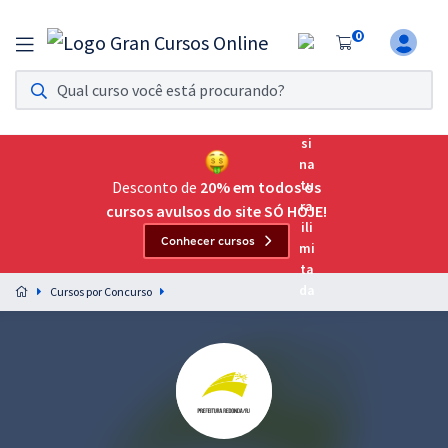
0
Assinatura Ilimitada 11
Acesso a todos os cursos. Teste grátis por 7 dias!
Assinatura OAB Até Passar
Acesso ilimitado a toda preparação para o Exame da
Desconto de
20% em todos os
Ordem, até você passar!
cursos avulsos do site SÓ HOJE!
Conhecer cursos
Residências Multiprofissionais
Preparação completa e intensiva para as principais
Cursos por Concurso
residências em saúde do Brasil
Concursos
Assinatura Ilimitada
Cursos 20% OFF