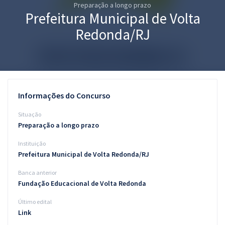
Preparação a longo prazo
Pós
Prefeitura Municipal de Volta
Graduação
Redonda/RJ
OAB
Mentorias
Informações do Concurso
Questões grátis
Situação
Conteúdo gratuito
Preparação a longo prazo
Instituição
Blog
Prefeitura Municipal de Volta Redonda/RJ
Aprovados
Banca anterior
Fundação Educacional de Volta Redonda
Atendimento
Último edital
Link