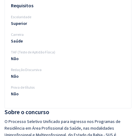
Requisitos
Escolaridade
Superior
Carreira
Saúde
TAF (Teste de Aptidão Física)
Não
Redação Discursiva
Não
Prova de títulos
Não
Sobre o concurso
O Processo Seletivo Unificado para ingresso nos Programas de
Residência em Área Profissional da Saúde, nas modalidades
Uniprofissional e Multiprofissional, do Estado da Bahia - SUS é