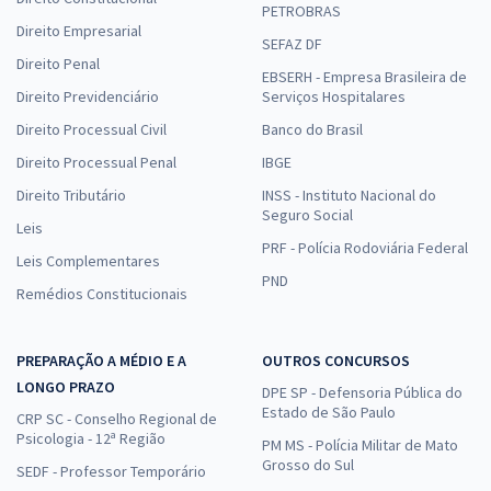
PETROBRAS
Direito Empresarial
SEFAZ DF
Direito Penal
EBSERH - Empresa Brasileira de
Direito Previdenciário
Serviços Hospitalares
Direito Processual Civil
Banco do Brasil
Direito Processual Penal
IBGE
Direito Tributário
INSS - Instituto Nacional do
Seguro Social
Leis
PRF - Polícia Rodoviária Federal
Leis Complementares
PND
Remédios Constitucionais
PREPARAÇÃO A MÉDIO E A
OUTROS CONCURSOS
LONGO PRAZO
DPE SP - Defensoria Pública do
Estado de São Paulo
CRP SC - Conselho Regional de
Psicologia - 12ª Região
PM MS - Polícia Militar de Mato
Grosso do Sul
SEDF - Professor Temporário