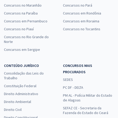
Concursos no Maranhão
Concursos no Pará
Concursos na Paraíba
Concursos em Rondônia
Concursos em Pernambuco
Concursos em Roraima
Concursos no Piauí
Concursos no Tocantins
Concursos no Rio Grande do
Norte
Concursos em Sergipe
CONTEÚDO JURÍDICO
CONCURSOS MAIS
PROCURADOS
Consolidação das Leis do
Trabalho
SEDES
Constituição Federal
PC DF - DELTA
Direito Administrativo
PM AL - Polícia Militar do Estado
de Alagoas
Direito Ambiental
SEFAZ CE - Secretaria da
Direito Civil
Fazenda do Estado do Ceará
Direito Constitucional