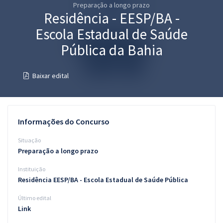
Preparação a longo prazo
Pós
Residência - EESP/BA -
Graduação
Escola Estadual de Saúde
Pública da Bahia
OAB
Baixar edital
Mentorias
Questões grátis
Informações do Concurso
Conteúdo gratuito
Situação
Blog
Preparação a longo prazo
Aprovados
Instituição
Residência EESP/BA - Escola Estadual de Saúde Pública
Atendimento
Último edital
Link