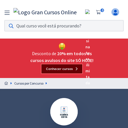
0
Assinatura Ilimitada 11
Acesso a todos os cursos. Teste grátis por 7 dias!
Assinatura OAB Até Passar
Acesso ilimitado a toda preparação para o Exame da
Desconto de
20% em todos os
Ordem, até você passar!
cursos avulsos do site SÓ HOJE!
Conhecer cursos
Residências Multiprofissionais
Preparação completa e intensiva para as principais
Cursos por Concurso
residências em saúde do Brasil
Concursos
Assinatura Ilimitada
Cursos 20% OFF