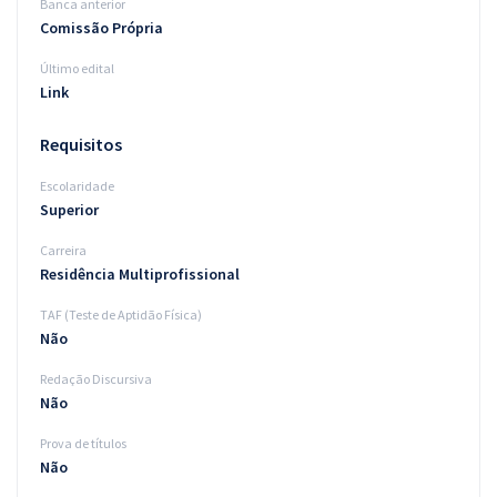
Banca anterior
Comissão Própria
Último edital
Link
Requisitos
Escolaridade
Superior
Carreira
Residência Multiprofissional
TAF (Teste de Aptidão Física)
Não
Redação Discursiva
Não
Prova de títulos
Não