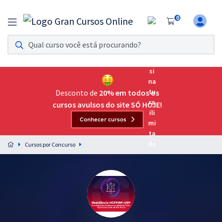
0
Assinatura Ilimitada 11
Acesso a todos os cursos. Teste grátis por 7 dias!
Assinatura OAB Até Passar
Acesso ilimitado a toda preparação para o Exame da
Desconto de
20% em todos os
Ordem, até você passar!
cursos avulsos do site SÓ HOJE!
Conhecer cursos
Residências Multiprofissionais
Preparação completa e intensiva para as principais
Cursos por Concurso
residências em saúde do Brasil
Concursos
Assinatura Ilimitada
Cursos 20% OFF