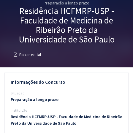
Preparação a longo prazo
Pós
Residência HCFMRP-USP -
Graduação
Faculdade de Medicina de
Ribeirão Preto da
OAB
Universidade de São Paulo
Mentorias
Baixar edital
Questões grátis
Conteúdo gratuito
Informações do Concurso
Blog
Situação
Aprovados
Preparação a longo prazo
Instituição
Atendimento
Residência HCFMRP-USP - Faculdade de Medicina de Ribeirão
Preto da Universidade de São Paulo