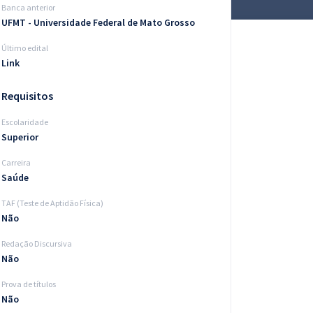
Banca anterior
UFMT - Universidade Federal de Mato Grosso
Último edital
Link
Requisitos
Escolaridade
Superior
Carreira
Saúde
TAF (Teste de Aptidão Física)
Não
Redação Discursiva
Não
Prova de títulos
Não