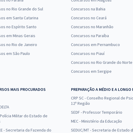
sos no Paraná
Concursos em Alagoas
os no Rio Grande do Sul
Concursos na Bahia
os em Santa Catarina
Concursos no Ceará
os no Espírito Santo
Concursos no Maranhão
sos em Minas Gerais
Concursos na Paraíba
os no Rio de Janeiro
Concursos em Pernambuco
sos em São Paulo
Concursos no Piauí
Concursos no Rio Grande do Norte
Concursos em Sergipe
RSOS MAIS PROCURADOS
PREPARAÇÃO A MÉDIO E A LONGO
CRP SC - Conselho Regional de Psic
12ª Região
 DELTA
SEDF - Professor Temporário
Polícia Militar do Estado de
s
MEC - Ministério da Educação
E - Secretaria da Fazenda do
SEDUC/MT - Secretaria de Estado 