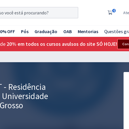
0
At
20% OFF
Pós
Graduação
OAB
Mentorias
Questões gr
 de
20% em todos os cursos avulsos do site SÓ HOJE!
Con
 - Residência
l Universidade
 Grosso