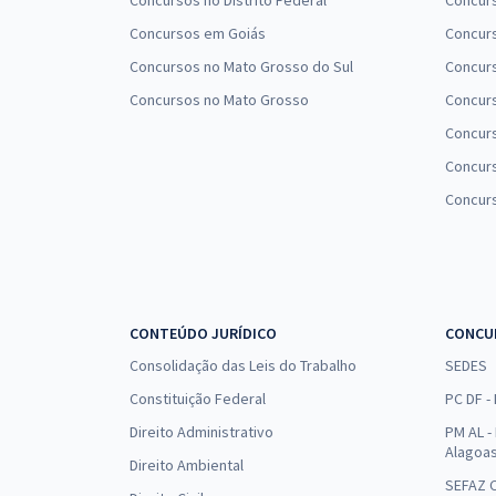
Concursos no Distrito Federal
Concur
Concursos em Goiás
Concurs
Concursos no Mato Grosso do Sul
Concurs
Concursos no Mato Grosso
Concurs
Concur
Concurs
Concur
CONTEÚDO JURÍDICO
CONCU
Consolidação das Leis do Trabalho
SEDES
Constituição Federal
PC DF -
Direito Administrativo
PM AL - 
Alagoa
Direito Ambiental
SEFAZ C