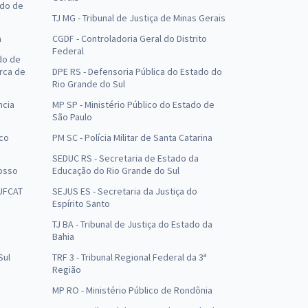
ado de
TJ MG - Tribunal de Justiça de Minas Gerais
a
CGDF - Controladoria Geral do Distrito
Federal
do de
arca de
DPE RS - Defensoria Pública do Estado do
Rio Grande do Sul
ncia
MP SP - Ministério Público do Estado de
São Paulo
uco
PM SC - Polícia Militar de Santa Catarina
SEDUC RS - Secretaria de Estado da
osso
Educação do Rio Grande do Sul
 UFCAT
SEJUS ES - Secretaria da Justiça do
Espírito Santo
TJ BA - Tribunal de Justiça do Estado da
Bahia
Sul
TRF 3 - Tribunal Regional Federal da 3ª
Região
MP RO - Ministério Público de Rondônia
o