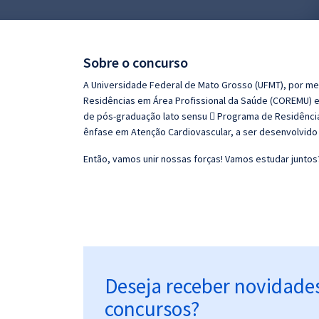
Pós
Graduação
Sobre o concurso
OAB
A Universidade Federal de Mato Grosso (UFMT), por me
Residências em Área Profissional da Saúde (COREMU) e d
Mentorias
de pós-graduação lato sensu  Programa de Residência
ênfase em Atenção Cardiovascular, a ser desenvolvido no
Questões grátis
Então, vamos unir nossas forças! Vamos estudar juntos
Conteúdo gratuito
Blog
Aprovados
Atendimento
Deseja receber novidade
concursos?