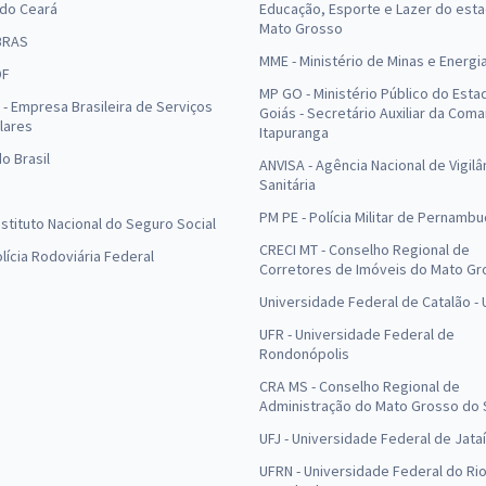
 do Ceará
Educação, Esporte e Lazer do est
Mato Grosso
BRAS
MME - Ministério de Minas e Energi
DF
MP GO - Ministério Público do Esta
- Empresa Brasileira de Serviços
Goiás - Secretário Auxiliar da Com
lares
Itapuranga
o Brasil
ANVISA - Agência Nacional de Vigilâ
Sanitária
PM PE - Polícia Militar de Pernamb
Instituto Nacional do Seguro Social
CRECI MT - Conselho Regional de
olícia Rodoviária Federal
Corretores de Imóveis do Mato Gr
Universidade Federal de Catalão -
UFR - Universidade Federal de
Rondonópolis
CRA MS - Conselho Regional de
Administração do Mato Grosso do 
UFJ - Universidade Federal de Jataí
UFRN - Universidade Federal do Ri