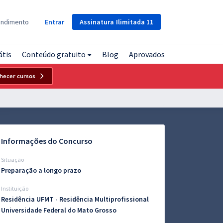
Assinatura
Ilimitada
11
endimento
Entrar
átis
Conteúdo gratuito
Blog
Aprovados
hecer cursos
Informações do Concurso
Situação
Preparação a longo prazo
Instituição
Residência UFMT - Residência Multiprofissional
Universidade Federal do Mato Grosso