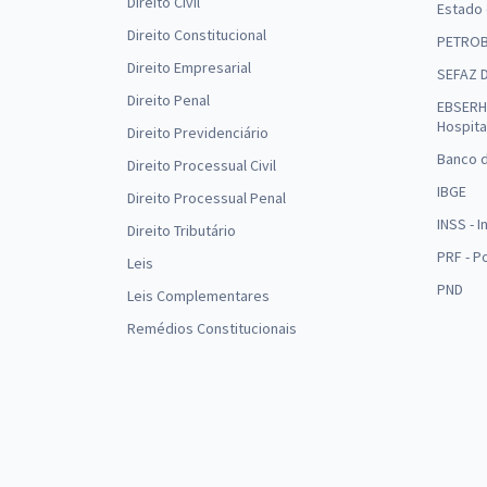
Direito Civil
Estado
Direito Constitucional
PETRO
Direito Empresarial
SEFAZ 
Direito Penal
EBSERH 
Hospita
Direito Previdenciário
Banco d
Direito Processual Civil
IBGE
Direito Processual Penal
INSS - 
Direito Tributário
PRF - P
Leis
PND
Leis Complementares
Remédios Constitucionais