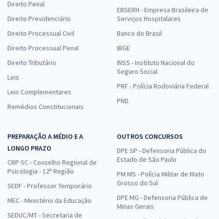
Direito Penal
EBSERH - Empresa Brasileira de
Direito Previdenciário
Serviços Hospitalares
Direito Processual Civil
Banco do Brasil
Direito Processual Penal
IBGE
Direito Tributário
INSS - Instituto Nacional do
Seguro Social
Leis
PRF - Polícia Rodoviária Federal
Leis Complementares
PND
Remédios Constitucionais
PREPARAÇÃO A MÉDIO E A
OUTROS CONCURSOS
LONGO PRAZO
DPE SP - Defensoria Pública do
Estado de São Paulo
CRP SC - Conselho Regional de
Psicologia - 12ª Região
PM MS - Polícia Militar de Mato
Grosso do Sul
SEDF - Professor Temporário
DPE MG - Defensoria Pública de
MEC - Ministério da Educação
Minas Gerais
SEDUC/MT - Secretaria de