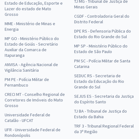
TJ MG - Tribunal de Justiça de
Estado de Educação, Esporte e
Minas Gerais
Lazer do estado de Mato
Grosso
CGDF - Controladoria Geral do
Distrito Federal
MME - Ministério de Minas e
Energia
DPE RS - Defensoria Pública do
Estado do Rio Grande do Sul
MP GO - Ministério Público do
Estado de Goiás - Secretário
MP SP - Ministério Público do
Auxiliar da Comarca de
Estado de São Paulo
Itapuranga
PM SC - Polícia Militar de Santa
ANVISA - Agência Nacional de
Catarina
Vigilância Sanitária
SEDUC RS - Secretaria de
PM PE - Polícia Militar de
Estado da Educação do Rio
Pernambuco
Grande do Sul
CRECI MT - Conselho Regional de
SEJUS ES - Secretaria da Justiça
Corretores de Imóveis do Mato
do Espírito Santo
Grosso
TJ BA - Tribunal de Justiça do
Universidade Federal de
Estado da Bahia
Catalão - UFCAT
TRF 3 - Tribunal Regional Federal
UFR - Universidade Federal de
da 3ª Região
Rondonópolis