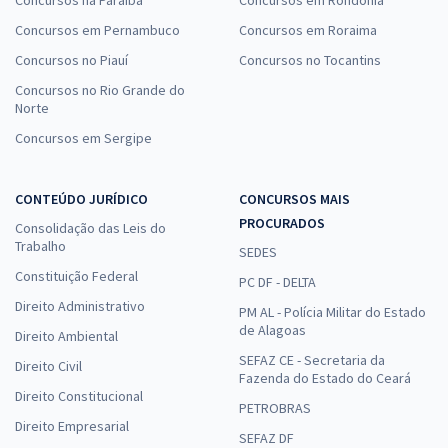
Concursos na Paraíba
Concursos em Rondônia
Concursos em Pernambuco
Concursos em Roraima
Concursos no Piauí
Concursos no Tocantins
Concursos no Rio Grande do
Norte
Concursos em Sergipe
CONTEÚDO JURÍDICO
CONCURSOS MAIS
PROCURADOS
Consolidação das Leis do
Trabalho
SEDES
Constituição Federal
PC DF - DELTA
Direito Administrativo
PM AL - Polícia Militar do Estado
de Alagoas
Direito Ambiental
SEFAZ CE - Secretaria da
Direito Civil
Fazenda do Estado do Ceará
Direito Constitucional
PETROBRAS
Direito Empresarial
SEFAZ DF