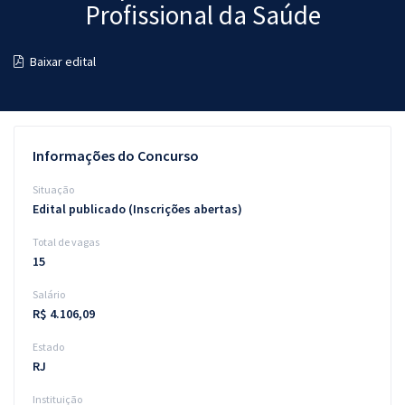
Profissional da Saúde
Pós
Graduação
Baixar edital
OAB
Mentorias
Informações do Concurso
Questões grátis
Situação
Edital publicado (Inscrições abertas)
Conteúdo gratuito
Total de vagas
Blog
15
Aprovados
Salário
R$ 4.106,09
Atendimento
Estado
RJ
Instituição