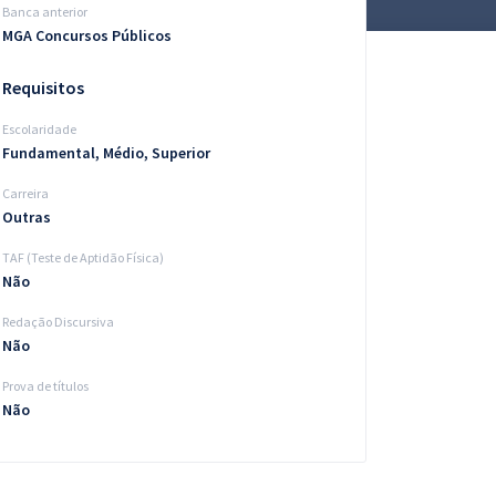
Banca anterior
MGA Concursos Públicos
Requisitos
Escolaridade
Fundamental, Médio, Superior
Carreira
Outras
TAF (Teste de Aptidão Física)
Não
Redação Discursiva
Não
Prova de títulos
Não