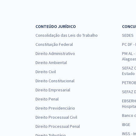
CONTEÚDO JURÍDICO
CONCU
Consolidação das Leis do Trabalho
SEDES
Constituição Federal
PC DF -
Direito Administrativo
PM AL - 
Alagoa
Direito Ambiental
SEFAZ C
Direito Civil
Estado
Direito Constitucional
PETRO
Direito Empresarial
SEFAZ 
Direito Penal
EBSERH 
Hospita
Direito Previdenciário
Banco d
Direito Processual Civil
IBGE
Direito Processual Penal
INSS - 
Direito Tributário