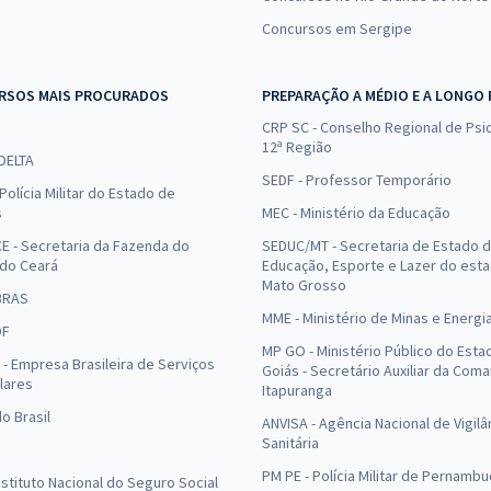
Concursos em Sergipe
RSOS MAIS PROCURADOS
PREPARAÇÃO A MÉDIO E A LONGO
CRP SC - Conselho Regional de Psic
12ª Região
 DELTA
SEDF - Professor Temporário
Polícia Militar do Estado de
s
MEC - Ministério da Educação
E - Secretaria da Fazenda do
SEDUC/MT - Secretaria de Estado 
 do Ceará
Educação, Esporte e Lazer do est
Mato Grosso
BRAS
MME - Ministério de Minas e Energi
DF
MP GO - Ministério Público do Esta
- Empresa Brasileira de Serviços
Goiás - Secretário Auxiliar da Com
lares
Itapuranga
o Brasil
ANVISA - Agência Nacional de Vigilâ
Sanitária
PM PE - Polícia Militar de Pernamb
Instituto Nacional do Seguro Social