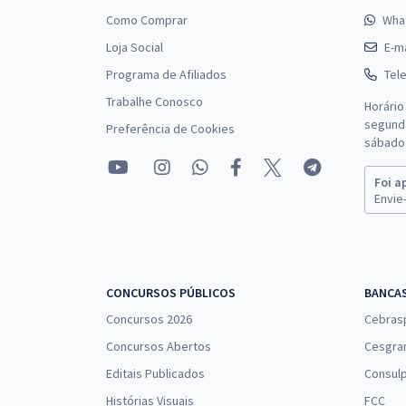
Como Comprar
Wha
Loja Social
E-ma
Programa de Afiliados
Tel
Trabalhe Conosco
Horário
segunda
Preferência de Cookies
sábado 
Foi a
Envie-
CONCURSOS PÚBLICOS
BANCA
Concursos 2026
Cebras
Concursos Abertos
Cesgra
Editais Publicados
Consulp
Histórias Visuais
FCC