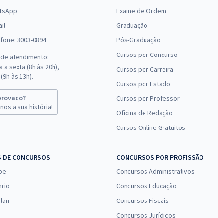
tsApp
Exame de Ordem
il
Graduação
efone: 3003-0894
Pós-Graduação
Cursos por Concurso
 de atendimento:
 a sexta (8h às 20h),
Cursos por Carreira
(9h às 13h).
Cursos por Estado
provado?
Cursos por Professor
nos a sua história!
Oficina de Redação
Cursos Online Gratuitos
S DE CONCURSOS
CONCURSOS POR PROFISSÃO
pe
Concursos Administrativos
nrio
Concursos Educação
lan
Concursos Fiscais
Concursos Jurídicos