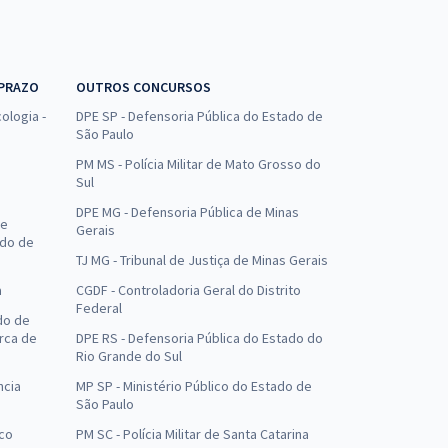
 PRAZO
OUTROS CONCURSOS
ologia -
DPE SP - Defensoria Pública do Estado de
São Paulo
PM MS - Polícia Militar de Mato Grosso do
Sul
DPE MG - Defensoria Pública de Minas
de
Gerais
ado de
TJ MG - Tribunal de Justiça de Minas Gerais
a
CGDF - Controladoria Geral do Distrito
Federal
do de
arca de
DPE RS - Defensoria Pública do Estado do
Rio Grande do Sul
ncia
MP SP - Ministério Público do Estado de
São Paulo
uco
PM SC - Polícia Militar de Santa Catarina