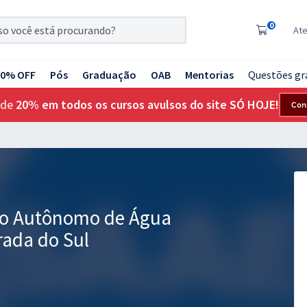
0
At
20% OFF
Pós
Graduação
OAB
Mentorias
Questões gr
 de
20% em todos os cursos avulsos do site SÓ HOJE!
Con
ço Autônomo de Água
rada do Sul