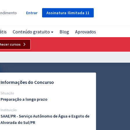
Assinatura
Ilimitada
11
endimento
Entrar
átis
Conteúdo gratuito
Blog
Aprovados
hecer cursos
Informações do Concurso
Situação
Preparação a longo prazo
Instituição
SAAE/PR - Serviço Autônomo de Água e Esgoto de
Alvorada do Sul/PR