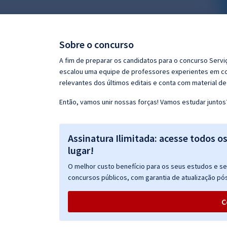
Pós
Graduação
Sobre o concurso
OAB
A fim de preparar os candidatos para o concurso Servi
escalou uma equipe de professores experientes em con
Mentorias
relevantes dos últimos editais e conta com material de
Então, vamos unir nossas forças! Vamos estudar juntos
Questões grátis
Conteúdo gratuito
Assinatura Ilimitada: acesse todos o
Blog
lugar!
Aprovados
O melhor custo benefício para os seus estudos e seu
concursos públicos, com garantia de atualização pós
Atendimento
C