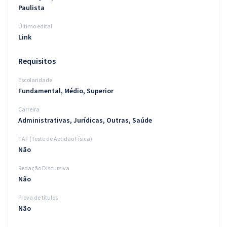
Paulista
Último edital
Link
Requisitos
Escolaridade
Fundamental, Médio, Superior
Carreira
Administrativas, Jurídicas, Outras, Saúde
TAF (Teste de Aptidão Física)
Não
Redação Discursiva
Não
Prova de títulos
Não