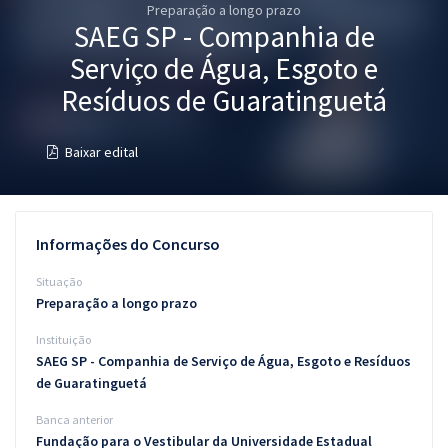
Preparação a longo prazo
Pós
SAEG SP - Companhia de
Graduação
Serviço de Água, Esgoto e
Resíduos de Guaratinguetá
OAB
Baixar edital
Mentorias
Questões grátis
Informações do Concurso
Conteúdo gratuito
Situação
Blog
Preparação a longo prazo
Aprovados
Instituição
SAEG SP - Companhia de Serviço de Água, Esgoto e Resíduos
Atendimento
de Guaratinguetá
Banca anterior
Fundação para o Vestibular da Universidade Estadual