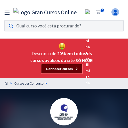
0
Assinatura Ilimitada 11
Acesso a todos os cursos. Teste grátis por 7 dias!
Assinatura OAB Até Passar
Acesso ilimitado a toda preparação para o Exame da
Desconto de
20% em todos os
Ordem, até você passar!
cursos avulsos do site SÓ HOJE!
Conhecer cursos
Residências Multiprofissionais
Preparação completa e intensiva para as principais
Cursos por Concurso
residências em saúde do Brasil
Concursos
Assinatura Ilimitada
Cursos 20% OFF