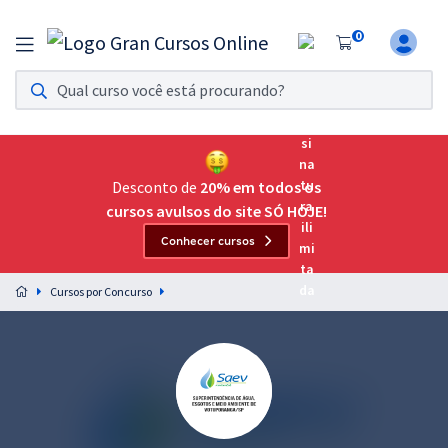
0
Assinatura Ilimitada 11
Acesso a todos os cursos. Teste grátis por 7 dias!
Assinatura OAB Até Passar
Acesso ilimitado a toda preparação para o Exame da
Desconto de
20% em todos os
Ordem, até você passar!
cursos avulsos do site SÓ HOJE!
Conhecer cursos
Residências Multiprofissionais
Preparação completa e intensiva para as principais
Cursos por Concurso
residências em saúde do Brasil
Concursos
Assinatura Ilimitada
Cursos 20% OFF