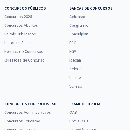
CONCURSOS PÚBLICOS
BANCAS DE CONCURSOS
Concursos 2026
Cebraspe
Concursos Abertos
Cesgranrio
Editais Publicados
Consulplan
Histórias Visuais
FCC
Notícias de Concursos
FGV
Questões de Concurso
Idecan
Selecon
Uniase
Vunesp
CONCURSOS POR PROFISSÃO
EXAME DE ORDEM
Concursos Administrativos
OAB
Concursos Educação
Prova OAB
Concursos Fiscais
Calendário OAB