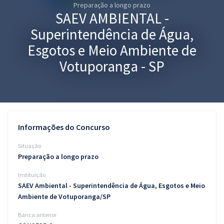
Preparação a longo prazo
Pós
SAEV AMBIENTAL -
Graduação
Superintendência de Água,
Esgotos e Meio Ambiente de
OAB
Votuporanga - SP
Mentorias
Questões grátis
Conteúdo gratuito
Informações do Concurso
Blog
Situação
Preparação a longo prazo
Aprovados
Instituição
SAEV Ambiental - Superintendência de Água, Esgotos e Meio
Atendimento
Ambiente de Votuporanga/SP
Banca anterior