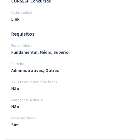
CONSESP Concursos
Último edital
Link
Requisitos
Escolaridade
Fundamental, Médio, Superior
Carreira
Administrativas, Outras
TAF (Teste de Aptidão Física)
Não
Redação Discursiva
Não
Prova de títulos
Sim