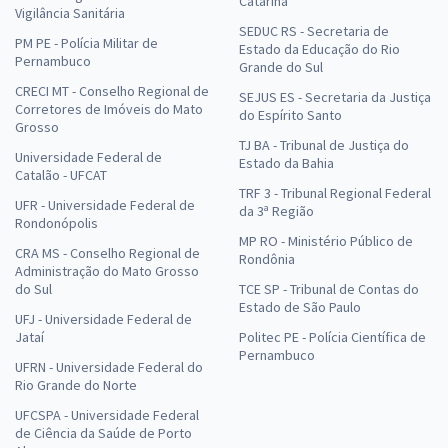
Catarina
Vigilância Sanitária
SEDUC RS - Secretaria de
PM PE - Polícia Militar de
Estado da Educação do Rio
Pernambuco
Grande do Sul
CRECI MT - Conselho Regional de
SEJUS ES - Secretaria da Justiça
Corretores de Imóveis do Mato
do Espírito Santo
Grosso
TJ BA - Tribunal de Justiça do
Universidade Federal de
Estado da Bahia
Catalão - UFCAT
TRF 3 - Tribunal Regional Federal
UFR - Universidade Federal de
da 3ª Região
Rondonópolis
MP RO - Ministério Público de
CRA MS - Conselho Regional de
Rondônia
Administração do Mato Grosso
do Sul
TCE SP - Tribunal de Contas do
Estado de São Paulo
UFJ - Universidade Federal de
Jataí
Politec PE - Polícia Científica de
Pernambuco
UFRN - Universidade Federal do
Rio Grande do Norte
UFCSPA - Universidade Federal
de Ciência da Saúde de Porto