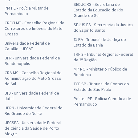
SEDUC RS - Secretaria de
PM PE - Polícia Militar de
Estado da Educação do Rio
Pernambuco
Grande do Sul
CRECI MT - Conselho Regional de
SEJUS ES - Secretaria da Justiça
Corretores de Imóveis do Mato
do Espírito Santo
Grosso
TJ BA - Tribunal de Justiça do
Universidade Federal de
Estado da Bahia
Catalão - UFCAT
TRF 3 - Tribunal Regional Federal
UFR - Universidade Federal de
da 3ª Região
Rondonópolis
MP RO - Ministério Público de
CRA MS - Conselho Regional de
Rondônia
Administração do Mato Grosso
do Sul
TCE SP - Tribunal de Contas do
Estado de São Paulo
UFJ - Universidade Federal de
Jataí
Politec PE - Polícia Científica de
Pernambuco
UFRN - Universidade Federal do
Rio Grande do Norte
UFCSPA - Universidade Federal
de Ciência da Saúde de Porto
Alegre