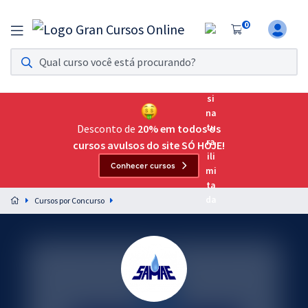
0
Assinatura Ilimitada 11
Acesso a todos os cursos. Teste grátis por 7 dias!
Assinatura OAB Até Passar
Acesso ilimitado a toda preparação para o Exame da
Desconto de
20% em todos os
Ordem, até você passar!
cursos avulsos do site SÓ HOJE!
Conhecer cursos
Residências Multiprofissionais
Preparação completa e intensiva para as principais
Cursos por Concurso
residências em saúde do Brasil
Concursos
Assinatura Ilimitada
Cursos 20% OFF