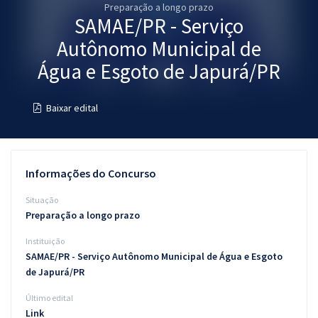
Preparação a longo prazo
Pós
SAMAE/PR - Serviço
Graduação
Autônomo Municipal de
Água e Esgoto de Japurá/PR
OAB
Baixar edital
Mentorias
Questões grátis
Informações do Concurso
Conteúdo gratuito
Situação
Blog
Preparação a longo prazo
Aprovados
Instituição
SAMAE/PR - Serviço Autônomo Municipal de Água e Esgoto
Atendimento
de Japurá/PR
Último edital
Link