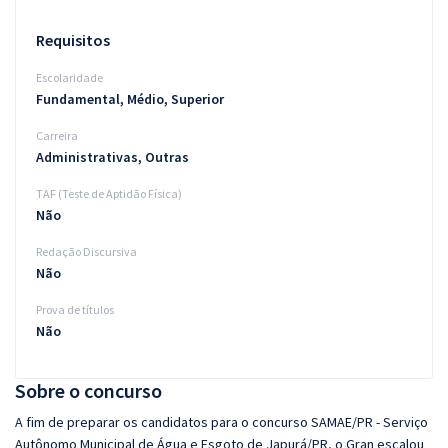
Requisitos
Escolaridade
Fundamental, Médio, Superior
Carreira
Administrativas, Outras
TAF (Teste de Aptidão Física)
Não
Redação Discursiva
Não
Prova de títulos
Não
Sobre o concurso
A fim de preparar os candidatos para o concurso SAMAE/PR - Serviço
Autônomo Municipal de Água e Esgoto de Japurá/PR, o Gran escalou