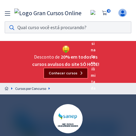
0
Assinatura Ilimitada 11
Acesso a todos os cursos. Teste grátis por 7 dias!
Assinatura OAB Até Passar
Acesso ilimitado a toda preparação para o Exame da
Desconto de
20% em todos os
Ordem, até você passar!
cursos avulsos do site SÓ HOJE!
Conhecer cursos
Residências Multiprofissionais
Preparação completa e intensiva para as principais
Cursos por Concurso
residências em saúde do Brasil
Concursos
Assinatura Ilimitada
Cursos 20% OFF