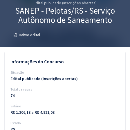
Edital publicado (Inscrições abertas)
Pós
SANEP - Pelotas/RS - Serviço
Graduação
Autônomo de Saneamento
OAB
Baixar edital
Mentorias
Questões grátis
Informações do Concurso
Conteúdo gratuito
Situação
Edital publicado (Inscrições abertas)
Blog
Total de vagas
Aprovados
74
Salário
Atendimento
R$ 1.206,13 a R$ 4.921,03
Estado
RS