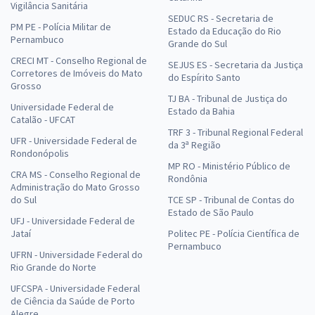
Vigilância Sanitária
SEDUC RS - Secretaria de
PM PE - Polícia Militar de
Estado da Educação do Rio
Pernambuco
Grande do Sul
CRECI MT - Conselho Regional de
SEJUS ES - Secretaria da Justiça
Corretores de Imóveis do Mato
do Espírito Santo
Grosso
TJ BA - Tribunal de Justiça do
Universidade Federal de
Estado da Bahia
Catalão - UFCAT
TRF 3 - Tribunal Regional Federal
UFR - Universidade Federal de
da 3ª Região
Rondonópolis
MP RO - Ministério Público de
CRA MS - Conselho Regional de
Rondônia
Administração do Mato Grosso
do Sul
TCE SP - Tribunal de Contas do
Estado de São Paulo
UFJ - Universidade Federal de
Jataí
Politec PE - Polícia Científica de
Pernambuco
UFRN - Universidade Federal do
Rio Grande do Norte
UFCSPA - Universidade Federal
de Ciência da Saúde de Porto
Alegre