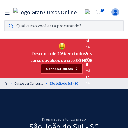
0
Assinatura Ilimitada 11
Acesso a todos os cursos. Teste grátis por 7 dias!
Assinatura OAB Até Passar
Acesso ilimitado a toda preparação para o Exame da
Desconto de
20% em todos os
Ordem, até você passar!
cursos avulsos do site SÓ HOJE!
Conhecer cursos
Residências Multiprofissionais
Preparação completa e intensiva para as principais
Cursos por Concurso
São João do Sul - SC
residências em saúde do Brasil
Concursos
Assinatura Ilimitada
Preparação a longo prazo
Cursos 20% OFF
São João do Sul - SC