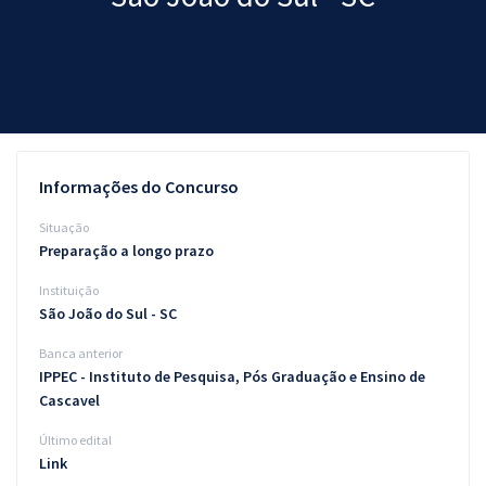
Pós
Graduação
OAB
Mentorias
Informações do Concurso
Questões grátis
Situação
Preparação a longo prazo
Conteúdo gratuito
Instituição
Blog
São João do Sul - SC
Aprovados
Banca anterior
IPPEC - Instituto de Pesquisa, Pós Graduação e Ensino de
Cascavel
Atendimento
Último edital
Link