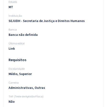
Estado
MT
Instituição
SEJUDH - Secretaria de Justiça e Direitos Humanos
Banca
Banca não definida
Último edital
Link
Requisitos
Escolaridade
Médio, Superior
Carreira
Administrativas, Outras
TAF (Teste de Aptidão Física)
Não