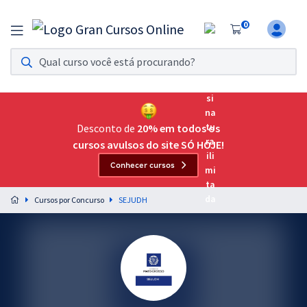
0
Assinatura Ilimitada 11
Acesso a todos os cursos. Teste grátis por 7 dias!
Assinatura OAB Até Passar
Acesso ilimitado a toda preparação para o Exame da
Desconto de
20% em todos os
Ordem, até você passar!
cursos avulsos do site SÓ HOJE!
Conhecer cursos
Residências Multiprofissionais
Preparação completa e intensiva para as principais
Cursos por Concurso
SEJUDH
residências em saúde do Brasil
Concursos
Assinatura Ilimitada
Cursos 20% OFF