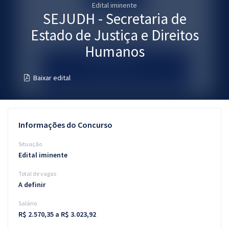
Edital iminente
Pós
SEJUDH - Secretaria de
Graduação
Estado de Justiça e Direitos
Humanos
OAB
Baixar edital
Mentorias
Questões grátis
Informações do Concurso
Conteúdo gratuito
Situação
Blog
Edital iminente
Aprovados
Total de vagas
A definir
Atendimento
Salário
R$ 2.570,35 a R$ 3.023,92