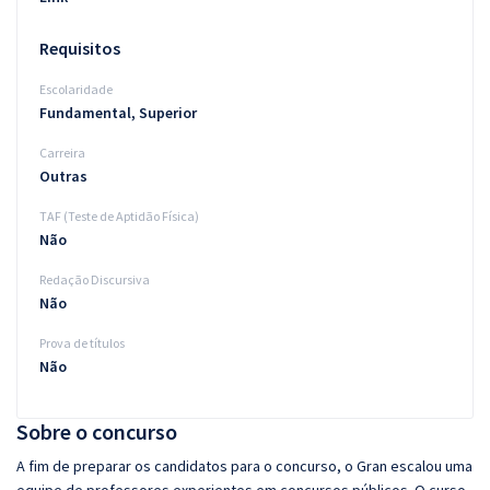
Requisitos
Escolaridade
Fundamental, Superior
Carreira
Outras
TAF (Teste de Aptidão Física)
Não
Redação Discursiva
Não
Prova de títulos
Não
Sobre o concurso
A fim de preparar os candidatos para o concurso, o Gran escalou uma