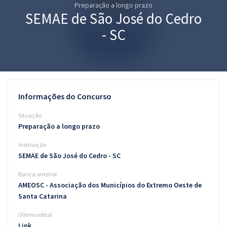
Preparação a longo prazo
Pós
SEMAE de São José do Cedro
Graduação
- SC
OAB
Mentorias
Informações do Concurso
Questões grátis
Situação
Conteúdo gratuito
Preparação a longo prazo
Instituição
Blog
SEMAE de São José do Cedro - SC
Aprovados
Banca anterior
AMEOSC - Associação dos Municípios do Extremo Oeste de
Atendimento
Santa Catarina
Último edital
Link