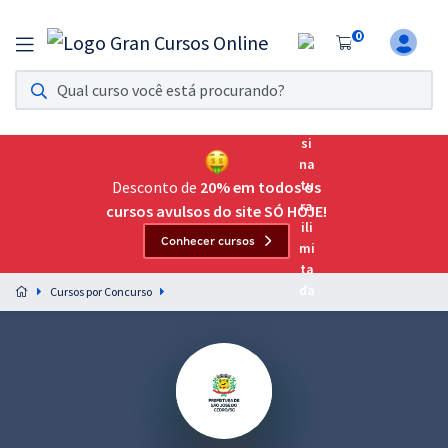
0
Assinatura Ilimitada 11
Acesso a todos os cursos. Teste grátis por 7 dias!
Assinatura OAB Até Passar
Acesso ilimitado a toda preparação para o Exame da
Desconto de
20% em todos os
Ordem, até você passar!
cursos avulsos do site SÓ HOJE!
Conhecer cursos
Residências Multiprofissionais
Preparação completa e intensiva para as principais
Cursos por Concurso
residências em saúde do Brasil
Concursos
Assinatura Ilimitada
Cursos 20% OFF