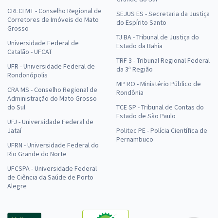
CRECI MT - Conselho Regional de
SEJUS ES - Secretaria da Justiça
Corretores de Imóveis do Mato
do Espírito Santo
Grosso
TJ BA - Tribunal de Justiça do
Universidade Federal de
Estado da Bahia
Catalão - UFCAT
TRF 3 - Tribunal Regional Federal
UFR - Universidade Federal de
da 3ª Região
Rondonópolis
MP RO - Ministério Público de
CRA MS - Conselho Regional de
Rondônia
Administração do Mato Grosso
do Sul
TCE SP - Tribunal de Contas do
Estado de São Paulo
UFJ - Universidade Federal de
Jataí
Politec PE - Polícia Científica de
Pernambuco
UFRN - Universidade Federal do
Rio Grande do Norte
UFCSPA - Universidade Federal
de Ciência da Saúde de Porto
Alegre