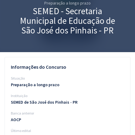
Preparação a longo prazo
Pós
SEMED - Secretaria
Graduação
Municipal de Educação de
São José dos Pinhais - PR
OAB
Mentorias
Questões grátis
Informações do Concurso
Conteúdo gratuito
Situação
Preparação a longo prazo
Blog
Instituição
Aprovados
SEMED de São José dos Pinhais - PR
Banca anterior
Atendimento
AOCP
Último edital