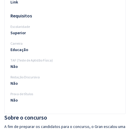
Link
Requisitos
Escolaridade
Superior
Carreira
Educação
TAF (Teste de Aptidão Física)
Não
Redação Discursiva
Não
Prova de títulos
Não
Sobre o concurso
A fim de preparar os candidatos para o concurso, o Gran escalou uma