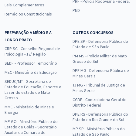
PRF - Polícia Rodoviária Federal
Leis Complementares
PND
Remédios Constitucionais
PREPARAÇÃO A MÉDIO E A
OUTROS CONCURSOS
LONGO PRAZO
DPE SP - Defensoria Pública do
Estado de São Paulo
CRP SC - Conselho Regional de
Psicologia - 12ª Região
PM MS - Polícia Militar de Mato
Grosso do Sul
SEDF - Professor Temporário
DPE MG - Defensoria Pública de
MEC - Ministério da Educação
Minas Gerais
SEDUC/MT - Secretaria de
TJ MG - Tribunal de Justiça de
Estado de Educação, Esporte e
Minas Gerais
Lazer do estado de Mato
Grosso
CGDF - Controladoria Geral do
Distrito Federal
MME - Ministério de Minas e
Energia
DPE RS - Defensoria Pública do
Estado do Rio Grande do Sul
MP GO - Ministério Público do
Estado de Goiás - Secretário
MP SP - Ministério Público do
Auxiliar da Comarca de
Estado de São Paulo