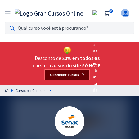
0
Assinatura Ilimitada 11
Acesso a todos os cursos. Teste grátis por 7 dias!
Assinatura OAB Até Passar
Acesso ilimitado a toda preparação para o Exame da
Desconto de
20% em todos os
Ordem, até você passar!
cursos avulsos do site SÓ HOJE!
Conhecer cursos
Residências Multiprofissionais
Preparação completa e intensiva para as principais
Cursos por Concurso
residências em saúde do Brasil
Concursos
Assinatura Ilimitada
Cursos 20% OFF