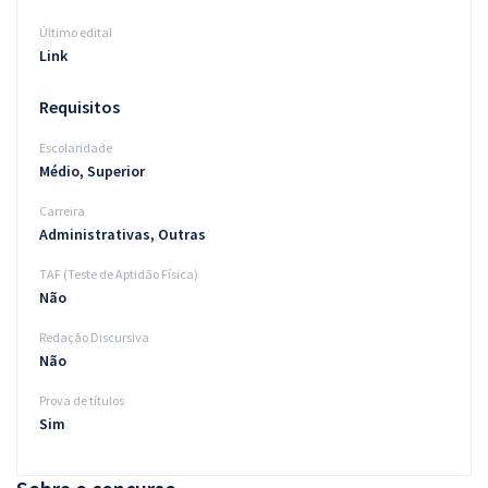
Último edital
Link
Requisitos
Escolaridade
Médio, Superior
Carreira
Administrativas, Outras
TAF (Teste de Aptidão Física)
Não
Redação Discursiva
Não
Prova de títulos
Sim