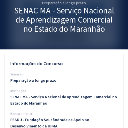
Preparação a longo prazo
Pós
SENAC MA - Serviço Nacional
Graduação
de Aprendizagem Comercial
no Estado do Maranhão
OAB
Mentorias
Questões grátis
Informações do Concurso
Conteúdo gratuito
Situação
Preparação a longo prazo
Blog
Instituição
Aprovados
SENAC MA - Serviço Nacional de Aprendizagem Comercial no
Estado do Maranhão
Atendimento
Banca anterior
FSADU - Fundação Sousândrade de Apoio ao
Desenvolvimento da UFMA