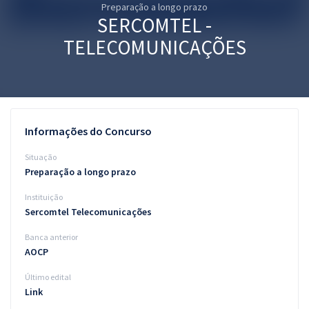
Preparação a longo prazo
Pós
SERCOMTEL -
Graduação
TELECOMUNICAÇÕES
OAB
Mentorias
Informações do Concurso
Questões grátis
Situação
Conteúdo gratuito
Preparação a longo prazo
Instituição
Blog
Sercomtel Telecomunicações
Aprovados
Banca anterior
AOCP
Atendimento
Último edital
Link