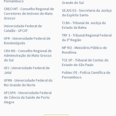
Pernambuco
Grande do Sul
CRECI MT - Conselho Regional de
SEJUS ES - Secretaria da Justiça
Corretores de Imóveis do Mato
do Espírito Santo
Grosso
TJ BA - Tribunal de Justiça do
Universidade Federal de
Estado da Bahia
Catalão - UFCAT
TRF 3 - Tribunal Regional Federal
UFR - Universidade Federal de
da 3ª Região
Rondonópolis
MP RO - Ministério Público de
CRA MS - Conselho Regional de
Rondônia
Administração do Mato Grosso
do Sul
TCE SP - Tribunal de Contas do
Estado de São Paulo
UFJ - Universidade Federal de
Jataí
Politec PE - Polícia Científica de
Pernambuco
UFRN - Universidade Federal do
Rio Grande do Norte
UFCSPA - Universidade Federal
de Ciência da Saúde de Porto
Alegre