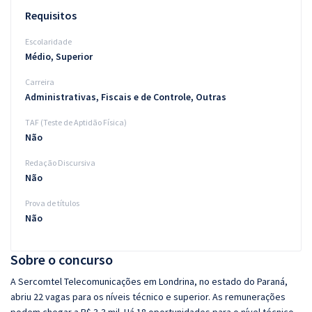
Requisitos
Escolaridade
Médio, Superior
Carreira
Administrativas, Fiscais e de Controle, Outras
TAF (Teste de Aptidão Física)
Não
Redação Discursiva
Não
Prova de títulos
Não
Sobre o concurso
A Sercomtel Telecomunicações em Londrina, no estado do Paraná,
abriu 22 vagas para os níveis técnico e superior. As remunerações