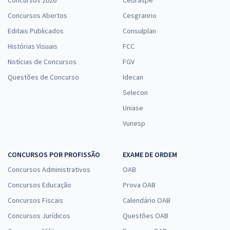
Concursos 2026
Cebraspe
Concursos Abertos
Cesgranrio
Editais Publicados
Consulplan
Histórias Visuais
FCC
Notícias de Concursos
FGV
Questões de Concurso
Idecan
Selecon
Uniase
Vunesp
CONCURSOS POR PROFISSÃO
EXAME DE ORDEM
Concursos Administrativos
OAB
Concursos Educação
Prova OAB
Concursos Fiscais
Calendário OAB
Concursos Jurídicos
Questões OAB