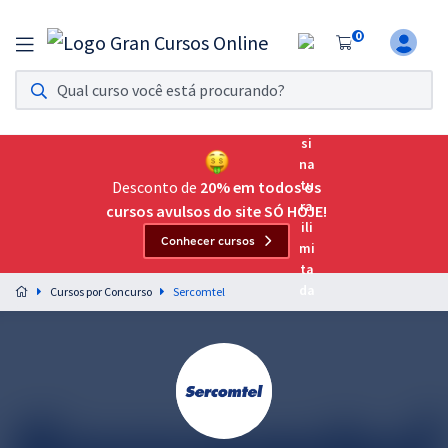
0
Assinatura Ilimitada 11
Acesso a todos os cursos. Teste grátis por 7 dias!
Assinatura OAB Até Passar
Acesso ilimitado a toda preparação para o Exame da
Desconto de
20% em todos os
Ordem, até você passar!
cursos avulsos do site SÓ HOJE!
Conhecer cursos
Residências Multiprofissionais
Preparação completa e intensiva para as principais
Cursos por Concurso
Sercomtel
residências em saúde do Brasil
Concursos
Assinatura Ilimitada
Cursos 20% OFF