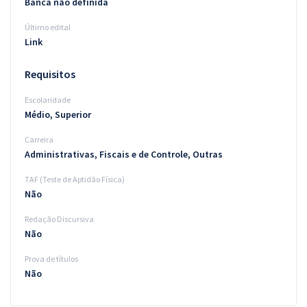
Banca não definida
Último edital
Link
Requisitos
Escolaridade
Médio, Superior
Carreira
Administrativas, Fiscais e de Controle, Outras
TAF (Teste de Aptidão Física)
Não
Redação Discursiva
Não
Prova de títulos
Não