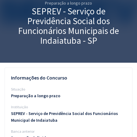
Preparação a longo prazo
Pós
SEPREV - Serviço de
Graduação
Previdência Social dos
Funcionários Municipais de
OAB
Indaiatuba - SP
Mentorias
Questões grátis
Conteúdo gratuito
Informações do Concurso
Blog
Situação
Preparação a longo prazo
Aprovados
Instituição
SEPREV - Serviço de Previdência Social dos Funcionários
Atendimento
Municipal de Indaiatuba
Banca anterior