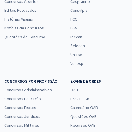
Concursos Abertos
Cesgranrio
Editais Publicados
Consulplan
Histórias Visuais
FCC
Notícias de Concursos
FGV
Questões de Concurso
Idecan
Selecon
Uniase
Vunesp
CONCURSOS POR PROFISSÃO
EXAME DE ORDEM
Concursos Administrativos
OAB
Concursos Educação
Prova OAB
Concursos Fiscais
Calendário OAB
Concursos Jurídicos
Questões OAB
Concursos Militares
Recursos OAB