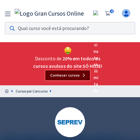
0
Assinatura Ilimitada 11
Acesso a todos os cursos. Teste grátis por 7 dias!
Assinatura OAB Até Passar
Acesso ilimitado a toda preparação para o Exame da
Desconto de
20% em todos os
Ordem, até você passar!
cursos avulsos do site SÓ HOJE!
Conhecer cursos
Residências Multiprofissionais
Preparação completa e intensiva para as principais
Cursos por Concurso
residências em saúde do Brasil
Concursos
Assinatura Ilimitada
Cursos 20% OFF