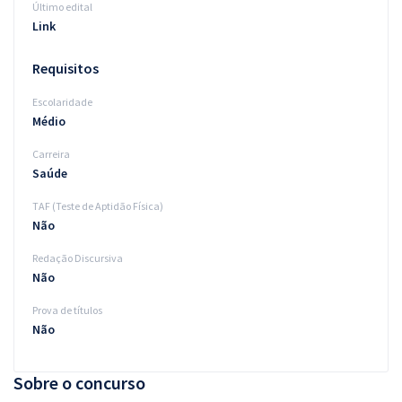
Último edital
Link
Requisitos
Escolaridade
Médio
Carreira
Saúde
TAF (Teste de Aptidão Física)
Não
Redação Discursiva
Não
Prova de títulos
Não
Sobre o concurso