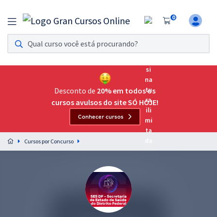
0
Assinatura Ilimitada 11
Acesso a todos os cursos. Teste grátis por 7 dias!
Assinatura OAB Até Passar
Acesso ilimitado a toda preparação para o Exame da
Desconto de
20% em todos os
Ordem, até você passar!
cursos avulsos do site SÓ HOJE!
Conhecer cursos
Residências Multiprofissionais
Preparação completa e intensiva para as principais
Cursos por Concurso
residências em saúde do Brasil
Concursos
Assinatura Ilimitada
Cursos 20% OFF