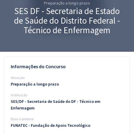
Preparação a longo prazo
Pós
SES DF - Secretaria de Estado
Graduação
de Saúde do Distrito Federal -
Técnico de Enfermagem
OAB
Mentorias
Questões grátis
Informações do Concurso
Conteúdo gratuito
Situação
Preparação a longo prazo
Blog
Instituição
Aprovados
SES/DF - Secretaria de Saúde do DF - Técnico em
Enfermagem
Atendimento
Banca anterior
FUNATEC - Fundação de Apoio Tecnológico