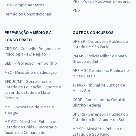
PRF - Polícia Rodoviária Federal
Leis Complementares
PND
Remédios Constitucionais
PREPARAÇÃO A MÉDIO E A
OUTROS CONCURSOS
LONGO PRAZO
DPE SP - Defensoria Pública do
Estado de São Paulo
CRP SC - Conselho Regional de
Psicologia - 12ª Região
PM MS - Polícia Militar de Mato
Grosso do Sul
SEDF - Professor Temporário
DPE MG - Defensoria Pública de
MEC - Ministério da Educação
Minas Gerais
SEDUC/MT - Secretaria de
TJ MG - Tribunal de Justiça de
Estado de Educação, Esporte e
Minas Gerais
Lazer do estado de Mato
Grosso
CGDF - Controladoria Geral do
Distrito Federal
MME - Ministério de Minas e
Energia
DPE RS - Defensoria Pública do
Estado do Rio Grande do Sul
MP GO - Ministério Público do
Estado de Goiás - Secretário
MP SP - Ministério Público do
Auxiliar da Comarca de
Estado de São Paulo