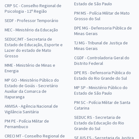
Estado de São Paulo
CRP SC - Conselho Regional de
Psicologia - 12ª Região
PM MS - Polícia Militar de Mato
Grosso do Sul
SEDF - Professor Temporário
DPE MG - Defensoria Pública de
MEC - Ministério da Educação
Minas Gerais
SEDUC/MT - Secretaria de
TJ MG - Tribunal de Justiça de
Estado de Educação, Esporte e
Minas Gerais
Lazer do estado de Mato
Grosso
CGDF - Controladoria Geral do
Distrito Federal
MME - Ministério de Minas e
Energia
DPE RS - Defensoria Pública do
Estado do Rio Grande do Sul
MP GO - Ministério Público do
Estado de Goiás - Secretário
MP SP - Ministério Público do
Auxiliar da Comarca de
Estado de São Paulo
Itapuranga
PM SC - Polícia Militar de Santa
ANVISA - Agência Nacional de
Catarina
Vigilância Sanitária
SEDUC RS - Secretaria de
PM PE - Polícia Militar de
Estado da Educação do Rio
Pernambuco
Grande do Sul
CRECI MT - Conselho Regional de
SEJUS ES - Secretaria da Justiça