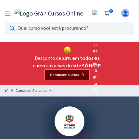
0
Assinatura Ilimitada 11
Acesso a todos os cursos. Teste grátis por 7 dias!
Assinatura OAB Até Passar
Acesso ilimitado a toda preparação para o Exame da
Desconto de
20% em todos os
Ordem, até você passar!
cursos avulsos do site SÓ HOJE!
Conhecer cursos
Residências Multiprofissionais
Preparação completa e intensiva para as principais
Cursos por Concurso
residências em saúde do Brasil
Concursos
Assinatura Ilimitada
Cursos 20% OFF