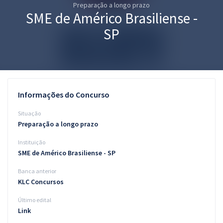
Preparação a longo prazo
Pós
SME de Américo Brasiliense -
Graduação
SP
OAB
Mentorias
Informações do Concurso
Questões grátis
Situação
Conteúdo gratuito
Preparação a longo prazo
Instituição
Blog
SME de Américo Brasiliense - SP
Aprovados
Banca anterior
KLC Concursos
Atendimento
Último edital
Link