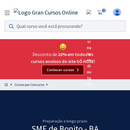
0
Assinatura Ilimitada 11
Acesso a todos os cursos. Teste grátis por 7 dias!
Assinatura OAB Até Passar
Acesso ilimitado a toda preparação para o Exame da
Desconto de
20% em todos os
Ordem, até você passar!
cursos avulsos do site SÓ HOJE!
Conhecer cursos
Residências Multiprofissionais
Preparação completa e intensiva para as principais
Cursos por Concurso
residências em saúde do Brasil
Concursos
Assinatura Ilimitada
Preparação a longo prazo
Cursos 20% OFF
SME de Bonito - BA