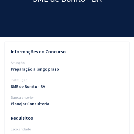
Pós
Graduação
OAB
Mentorias
Informações do Concurso
Questões grátis
Situação
Preparação a longo prazo
Conteúdo gratuito
Instituição
Blog
SME de Bonito - BA
Aprovados
Banca anterior
Planejar Consultoria
Atendimento
Requisitos
Escolaridade