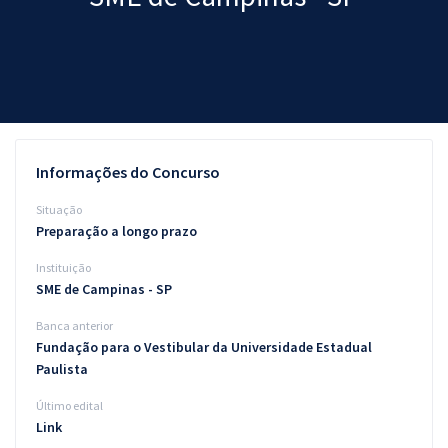
Pós
Graduação
OAB
Mentorias
Informações do Concurso
Questões grátis
Situação
Preparação a longo prazo
Conteúdo gratuito
Instituição
Blog
SME de Campinas - SP
Aprovados
Banca anterior
Fundação para o Vestibular da Universidade Estadual
Paulista
Atendimento
Último edital
Link