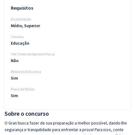
Requisitos
Escolaridade
Médio, Superior
Carreira
Educação
TAF (Teste de Aptidão Física)
Não
Redação Discursiva
Sim
Prova de títulos
Sim
Sobre o concurso
O Gran busca fazer de sua preparação a melhor possível, dando-lhe
segurança e tranquilidade para enfrentar a prova! Para isso, conte