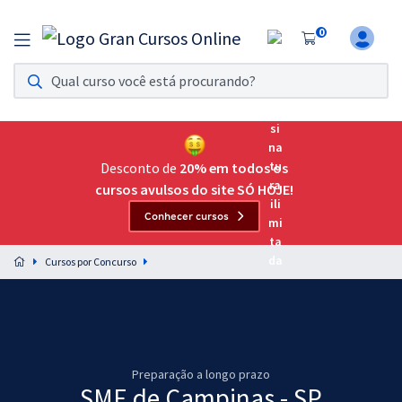
0
Assinatura Ilimitada 11
Acesso a todos os cursos. Teste grátis por 7 dias!
Assinatura OAB Até Passar
Acesso ilimitado a toda preparação para o Exame da
Desconto de
20% em todos os
Ordem, até você passar!
cursos avulsos do site SÓ HOJE!
Conhecer cursos
Residências Multiprofissionais
Preparação completa e intensiva para as principais
Cursos por Concurso
residências em saúde do Brasil
Concursos
Assinatura Ilimitada
Preparação a longo prazo
Cursos 20% OFF
SME de Campinas - SP