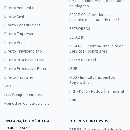
PM AL - Polícia Militar do Estado
de Alagoas
Direito Ambiental
SEFAZ CE - Secretaria da
Direito Civil
Fazenda do Estado do Ceará
Direito Constitucional
PETROBRAS
Direito Empresarial
SEFAZ DF
Direito Penal
EBSERH - Empresa Brasileira de
Direito Previdenciário
Serviços Hospitalares
Direito Processual Civil
Banco do Brasil
Direito Processual Penal
IBGE
Direito Tributário
INSS - Instituto Nacional do
Seguro Social
Leis
PRF - Polícia Rodoviária Federal
Leis Complementares
PND
Remédios Constitucionais
PREPARAÇÃO A MÉDIO E A
OUTROS CONCURSOS
LONGO PRAZO
DPE SP - Defensoria Pública do