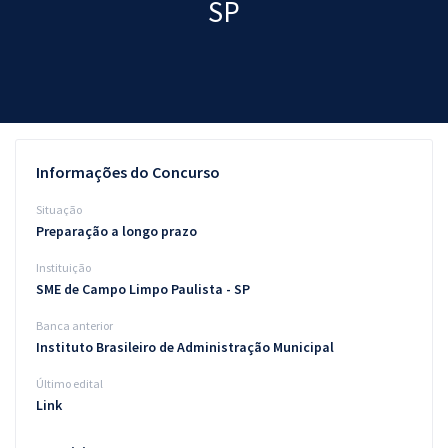
SP
Pós
Graduação
OAB
Mentorias
Informações do Concurso
Questões grátis
Situação
Preparação a longo prazo
Conteúdo gratuito
Instituição
Blog
SME de Campo Limpo Paulista - SP
Aprovados
Banca anterior
Instituto Brasileiro de Administração Municipal
Atendimento
Último edital
Link