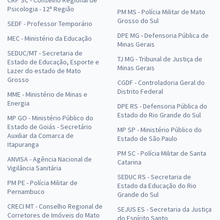
CRP SC - Conselho Regional de
Psicologia - 12ª Região
PM MS - Polícia Militar de Mato
Grosso do Sul
SEDF - Professor Temporário
DPE MG - Defensoria Pública de
MEC - Ministério da Educação
Minas Gerais
SEDUC/MT - Secretaria de
TJ MG - Tribunal de Justiça de
Estado de Educação, Esporte e
Minas Gerais
Lazer do estado de Mato
Grosso
CGDF - Controladoria Geral do
Distrito Federal
MME - Ministério de Minas e
Energia
DPE RS - Defensoria Pública do
Estado do Rio Grande do Sul
MP GO - Ministério Público do
Estado de Goiás - Secretário
MP SP - Ministério Público do
Auxiliar da Comarca de
Estado de São Paulo
Itapuranga
PM SC - Polícia Militar de Santa
ANVISA - Agência Nacional de
Catarina
Vigilância Sanitária
SEDUC RS - Secretaria de
PM PE - Polícia Militar de
Estado da Educação do Rio
Pernambuco
Grande do Sul
CRECI MT - Conselho Regional de
SEJUS ES - Secretaria da Justiça
Corretores de Imóveis do Mato
do Espírito Santo