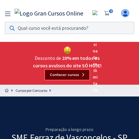
0
Assinatura Ilimitada 11
Acesso a todos os cursos. Teste grátis por 7 dias!
Assinatura OAB Até Passar
Acesso ilimitado a toda preparação para o Exame da
Desconto de
20% em todos os
Ordem, até você passar!
cursos avulsos do site SÓ HOJE!
Conhecer cursos
Residências Multiprofissionais
Preparação completa e intensiva para as principais
Cursos por Concurso
residências em saúde do Brasil
Concursos
Assinatura Ilimitada
Preparação a longo prazo
Cursos 20% OFF
SME Ferraz de Vasconcelos - SP