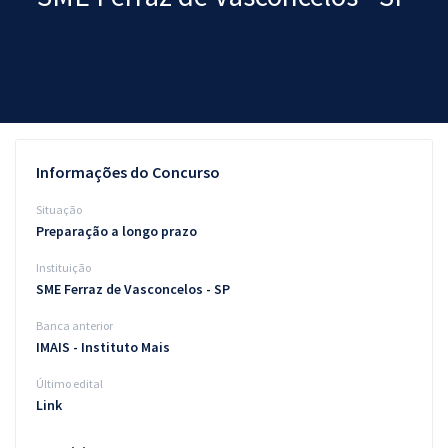
Pós
Graduação
OAB
Mentorias
Informações do Concurso
Questões grátis
Situação
Preparação a longo prazo
Conteúdo gratuito
Instituição
Blog
SME Ferraz de Vasconcelos - SP
Aprovados
Banca anterior
IMAIS - Instituto Mais
Atendimento
Último edital
Link