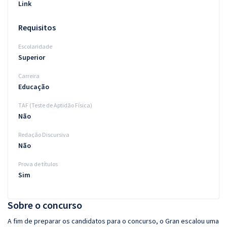
Link
Requisitos
Escolaridade
Superior
Carreira
Educação
TAF (Teste de Aptidão Física)
Não
Redação Discursiva
Não
Prova de títulos
Sim
Sobre o concurso
A fim de preparar os candidatos para o concurso, o Gran escalou uma