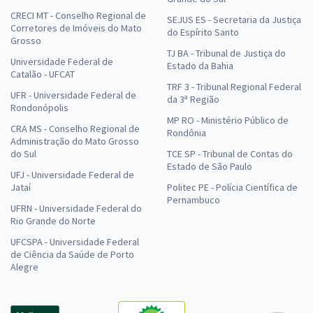
CRECI MT - Conselho Regional de
SEJUS ES - Secretaria da Justiça
Corretores de Imóveis do Mato
do Espírito Santo
Grosso
TJ BA - Tribunal de Justiça do
Universidade Federal de
Estado da Bahia
Catalão - UFCAT
TRF 3 - Tribunal Regional Federal
UFR - Universidade Federal de
da 3ª Região
Rondonópolis
MP RO - Ministério Público de
CRA MS - Conselho Regional de
Rondônia
Administração do Mato Grosso
do Sul
TCE SP - Tribunal de Contas do
Estado de São Paulo
UFJ - Universidade Federal de
Jataí
Politec PE - Polícia Científica de
Pernambuco
UFRN - Universidade Federal do
Rio Grande do Norte
UFCSPA - Universidade Federal
de Ciência da Saúde de Porto
Alegre