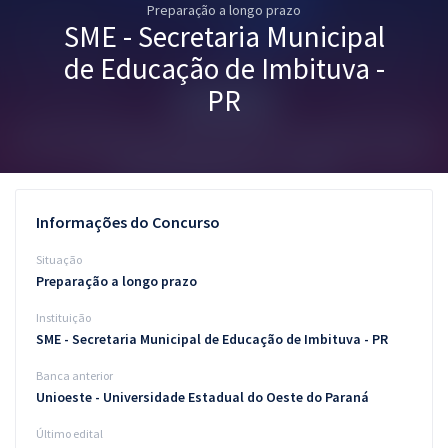
Preparação a longo prazo
Pós
SME - Secretaria Municipal
Graduação
de Educação de Imbituva -
PR
OAB
Mentorias
Questões grátis
Informações do Concurso
Conteúdo gratuito
Situação
Preparação a longo prazo
Blog
Instituição
Aprovados
SME - Secretaria Municipal de Educação de Imbituva - PR
Banca anterior
Atendimento
Unioeste - Universidade Estadual do Oeste do Paraná
Último edital