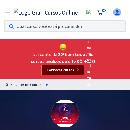
0
Assinatura Ilimitada 11
Acesso a todos os cursos. Teste grátis por 7 dias!
Assinatura OAB Até Passar
Acesso ilimitado a toda preparação para o Exame da
Desconto de
20% em todos os
Ordem, até você passar!
cursos avulsos do site SÓ HOJE!
Conhecer cursos
Residências Multiprofissionais
Preparação completa e intensiva para as principais
Cursos por Concurso
residências em saúde do Brasil
Concursos
Assinatura Ilimitada
Cursos 20% OFF