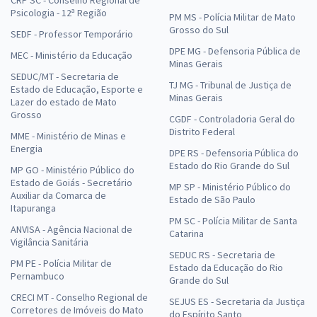
CRP SC - Conselho Regional de
Psicologia - 12ª Região
PM MS - Polícia Militar de Mato
Grosso do Sul
SEDF - Professor Temporário
DPE MG - Defensoria Pública de
MEC - Ministério da Educação
Minas Gerais
SEDUC/MT - Secretaria de
TJ MG - Tribunal de Justiça de
Estado de Educação, Esporte e
Minas Gerais
Lazer do estado de Mato
Grosso
CGDF - Controladoria Geral do
Distrito Federal
MME - Ministério de Minas e
Energia
DPE RS - Defensoria Pública do
Estado do Rio Grande do Sul
MP GO - Ministério Público do
Estado de Goiás - Secretário
MP SP - Ministério Público do
Auxiliar da Comarca de
Estado de São Paulo
Itapuranga
PM SC - Polícia Militar de Santa
ANVISA - Agência Nacional de
Catarina
Vigilância Sanitária
SEDUC RS - Secretaria de
PM PE - Polícia Militar de
Estado da Educação do Rio
Pernambuco
Grande do Sul
CRECI MT - Conselho Regional de
SEJUS ES - Secretaria da Justiça
Corretores de Imóveis do Mato
do Espírito Santo