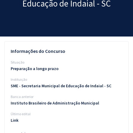
Educação de Indaial - SC
Pós
Graduação
OAB
Mentorias
Informações do Concurso
Questões grátis
Situação
Preparação a longo prazo
Conteúdo gratuito
Instituição
Blog
SME - Secretaria Municipal de Educação de Indaial - SC
Aprovados
Banca anterior
Instituto Brasileiro de Administração Municipal
Atendimento
Último edital
Link