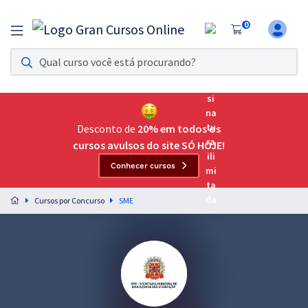
0
Assinatura Ilimitada 11
Acesso a todos os cursos. Teste grátis por 7 dias!
Assinatura OAB Até Passar
Acesso ilimitado a toda preparação para o Exame da
Desconto de
20% em todos os
Ordem, até você passar!
cursos avulsos do site SÓ HOJE!
Conhecer cursos
Residências Multiprofissionais
Preparação completa e intensiva para as principais
Cursos por Concurso
SME
residências em saúde do Brasil
Concursos
Assinatura Ilimitada
Cursos 20% OFF