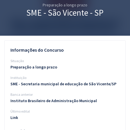
Preparação a longo prazo
Pós
SME - São Vicente - SP
Graduação
OAB
Mentorias
Informações do Concurso
Questões grátis
Situação
Preparação a longo prazo
Conteúdo gratuito
Instituição
Blog
SME - Secretaria municipal de educação de São Vicente/SP
Aprovados
Banca anterior
Instituto Brasileiro de Administração Municipal
Atendimento
Último edital
Link