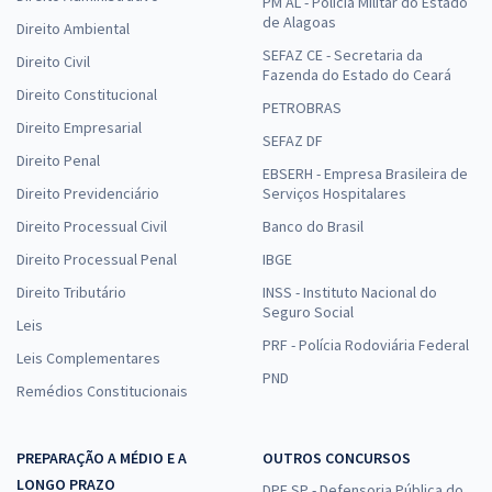
PM AL - Polícia Militar do Estado
de Alagoas
Direito Ambiental
SEFAZ CE - Secretaria da
Direito Civil
Fazenda do Estado do Ceará
Direito Constitucional
PETROBRAS
Direito Empresarial
SEFAZ DF
Direito Penal
EBSERH - Empresa Brasileira de
Direito Previdenciário
Serviços Hospitalares
Direito Processual Civil
Banco do Brasil
Direito Processual Penal
IBGE
Direito Tributário
INSS - Instituto Nacional do
Seguro Social
Leis
PRF - Polícia Rodoviária Federal
Leis Complementares
PND
Remédios Constitucionais
PREPARAÇÃO A MÉDIO E A
OUTROS CONCURSOS
LONGO PRAZO
DPE SP - Defensoria Pública do