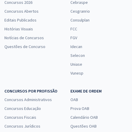
Concursos 2026
Cebraspe
Concursos Abertos
Cesgranrio
Editais Publicados
Consulplan
Histórias Visuais
FCC
Notícias de Concursos
FGV
Questões de Concurso
Idecan
Selecon
Uniase
Vunesp
CONCURSOS POR PROFISSÃO
EXAME DE ORDEM
Concursos Administrativos
OAB
Concursos Educação
Prova OAB
Concursos Fiscais
Calendário OAB
Concursos Jurídicos
Questões OAB