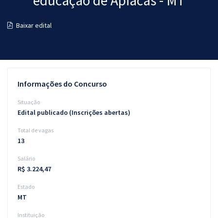
educação de Apiacás - MT
Pós
Baixar edital
Graduação
OAB
Mentorias
Informações do Concurso
Questões grátis
Situação
Edital publicado (Inscrições abertas)
Conteúdo gratuito
Total de vagas
Blog
13
Aprovados
Salário
R$ 3.224,47
Atendimento
Estado
MT
Instituição