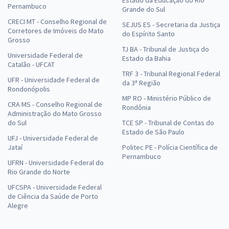
Estado da Educação do Rio
Pernambuco
Grande do Sul
CRECI MT - Conselho Regional de
SEJUS ES - Secretaria da Justiça
Corretores de Imóveis do Mato
do Espírito Santo
Grosso
TJ BA - Tribunal de Justiça do
Universidade Federal de
Estado da Bahia
Catalão - UFCAT
TRF 3 - Tribunal Regional Federal
UFR - Universidade Federal de
da 3ª Região
Rondonópolis
MP RO - Ministério Público de
CRA MS - Conselho Regional de
Rondônia
Administração do Mato Grosso
do Sul
TCE SP - Tribunal de Contas do
Estado de São Paulo
UFJ - Universidade Federal de
Jataí
Politec PE - Polícia Científica de
Pernambuco
UFRN - Universidade Federal do
Rio Grande do Norte
UFCSPA - Universidade Federal
de Ciência da Saúde de Porto
Alegre