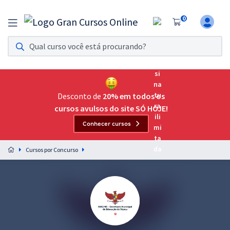
0
Assinatura Ilimitada 11
Acesso a todos os cursos. Teste grátis por 7 dias!
Assinatura OAB Até Passar
Acesso ilimitado a toda preparação para o Exame da
Desconto de
20% em todos os
Ordem, até você passar!
cursos avulsos do site SÓ HOJE!
Conhecer cursos
Residências Multiprofissionais
Preparação completa e intensiva para as principais
Cursos por Concurso
residências em saúde do Brasil
Concursos
Assinatura Ilimitada
Cursos 20% OFF