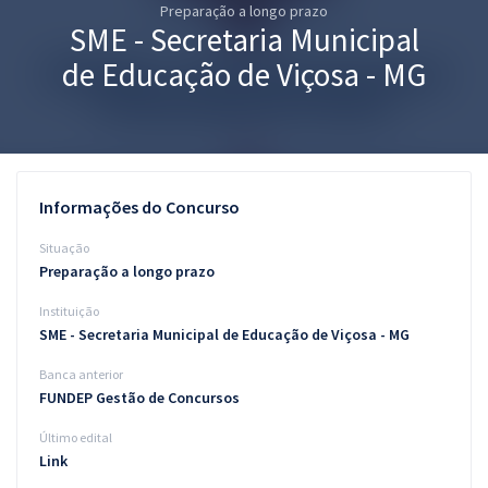
Preparação a longo prazo
Pós
SME - Secretaria Municipal
Graduação
de Educação de Viçosa - MG
OAB
Mentorias
Informações do Concurso
Questões grátis
Situação
Conteúdo gratuito
Preparação a longo prazo
Instituição
Blog
SME - Secretaria Municipal de Educação de Viçosa - MG
Aprovados
Banca anterior
FUNDEP Gestão de Concursos
Atendimento
Último edital
Link