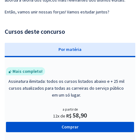
aborda a teoria dos tópicos mais relevantes dos últimos editais.
Então, vamos unir nossas forças! Vamos estudar juntos?
Cursos deste concurso
P
or matéria
Mais completo!
Assinatura ilimitada: todos os cursos listados abaixo e + 25 mil
cursos atualizados para todas as carreiras do serviço público
em um só lugar.
a partir de
58,90
R$
12x de
Comprar