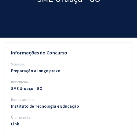
Pós
Graduação
OAB
Mentorias
Informações do Concurso
Questões grátis
Situação
Preparação a longo prazo
Conteúdo gratuito
Instituição
Blog
SME Uruaçu - GO
Aprovados
Banca anterior
Instituto de Tecnologia e Educação
Atendimento
Último edital
Link