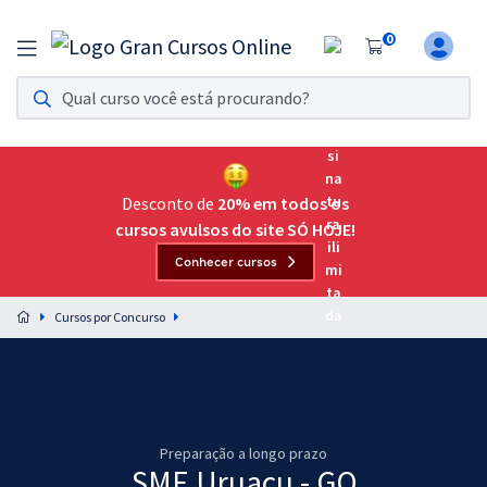
0
Assinatura Ilimitada 11
Acesso a todos os cursos. Teste grátis por 7 dias!
Assinatura OAB Até Passar
Acesso ilimitado a toda preparação para o Exame da
Desconto de
20% em todos os
Ordem, até você passar!
cursos avulsos do site SÓ HOJE!
Conhecer cursos
Residências Multiprofissionais
Preparação completa e intensiva para as principais
Cursos por Concurso
residências em saúde do Brasil
Concursos
Assinatura Ilimitada
Preparação a longo prazo
Cursos 20% OFF
SME Uruaçu - GO